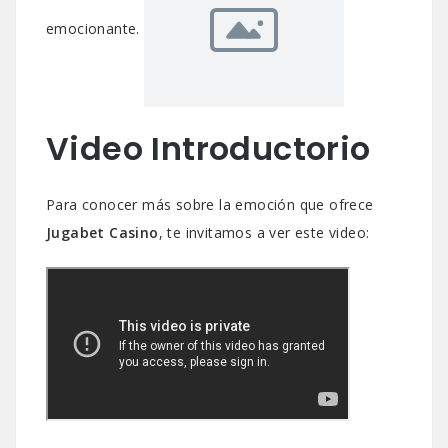
emocionante.
Video Introductorio
Para conocer más sobre la emoción que ofrece
Jugabet Casino
, te invitamos a ver este video: