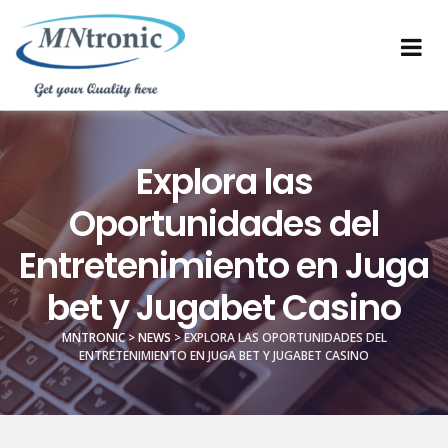
Explora las
Oportunidades del
Entretenimiento en Juga
bet y Jugabet Casino
MNTRONIC
>
NEWS
>
EXPLORA LAS OPORTUNIDADES DEL
ENTRETENIMIENTO EN JUGA BET Y JUGABET CASINO