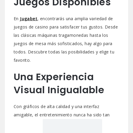
Juegos Disponibles
En
Jugabet
, encontrarás una amplia variedad de
juegos de casino para satisfacer tus gustos. Desde
las clásicas máquinas tragamonedas hasta los
juegos de mesa más sofisticados, hay algo para
todos. Descubre todas las posibilidades y elige tu
favorito.
Una Experiencia
Visual Inigualable
Con gráficos de alta calidad y una interfaz
amigable, el entretenimiento nunca ha sido tan