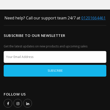
Need help? Call our support team 24/7 at
01201664461
SUBSCRIBE TO OUR NEWSLETTER
Get the latest updates on new products and upcoming sales
FOLLOW US