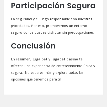
Participación Segura
La seguridad y el juego responsable son nuestras
prioridades. Por eso, promovemos un entorno
seguro donde puedes disfrutar sin preocupaciones.
Conclusión
En resumen,
Juga bet
y
Jugabet Casino
te
ofrecen una experiencia de entretenimiento única y
segura. ¡No esperes más y explora todas las
opciones que tenemos para ti!