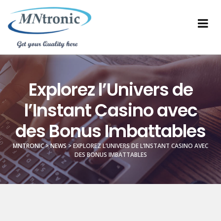
Explorez l’Univers de
l’Instant Casino avec
des Bonus Imbattables
MNTRONIC
>
NEWS
>
EXPLOREZ L’UNIVERS DE L’INSTANT CASINO AVEC
DES BONUS IMBATTABLES