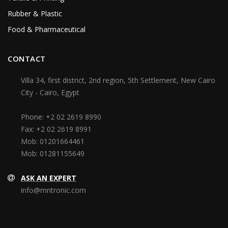
Rubber & Plastic
Food & Pharmaceutical
CONTACT
Villa 34, first district, 2nd region, 5th Settlement, New Cairo
City - Cairo, Egypt
Phone:
+2 02 2619 8990
Fax:
+2 02 2619 8991
Mob:
01201664461
Mob:
01281155649
ASK AN EXPERT
info@mntronic.com