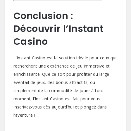
Conclusion :
Découvrir l’Instant
Casino
L’Instant Casino est la solution idéale pour ceux qui
recherchent une expérience de jeu immersive et
enrichissante. Que ce soit pour profiter du large
éventail de jeux, des bonus attractifs, ou
simplement de la commodité de jouer à tout
moment, l’Instant Casino est fait pour vous.
Inscrivez-vous dès aujourd’hui et plongez dans
l’aventure !