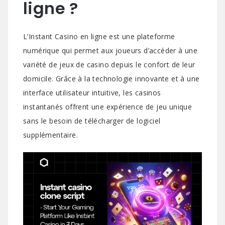
ligne ?
L’Instant Casino en ligne est une plateforme
numérique qui permet aux joueurs d’accéder à une
variété de jeux de casino depuis le confort de leur
domicile. Grâce à la technologie innovante et à une
interface utilisateur intuitive, les casinos
instantanés offrent une expérience de jeu unique
sans le besoin de télécharger de logiciel
supplémentaire.