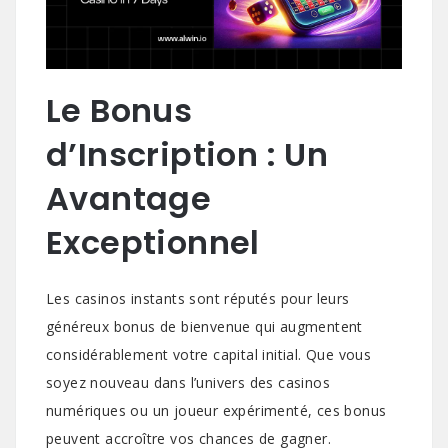
Le Bonus
d’Inscription : Un
Avantage
Exceptionnel
Les casinos instants sont réputés pour leurs
généreux bonus de bienvenue qui augmentent
considérablement votre capital initial. Que vous
soyez nouveau dans l’univers des casinos
numériques ou un joueur expérimenté, ces bonus
peuvent accroître vos chances de gagner.