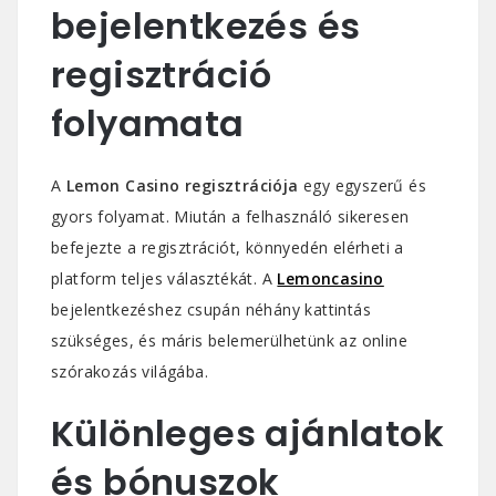
bejelentkezés és
regisztráció
folyamata
A
Lemon Casino regisztrációja
egy egyszerű és
gyors folyamat. Miután a felhasználó sikeresen
befejezte a regisztrációt, könnyedén elérheti a
platform teljes választékát. A
Lemoncasino
bejelentkezéshez csupán néhány kattintás
szükséges, és máris belemerülhetünk az online
szórakozás világába.
Különleges ajánlatok
és bónuszok