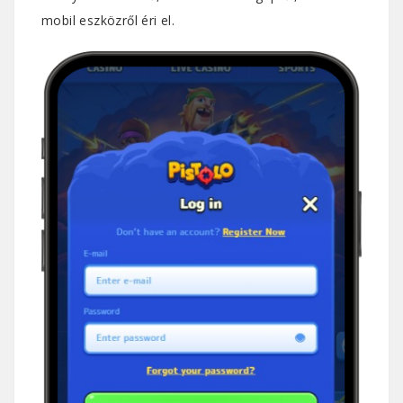
mobil eszközről éri el.