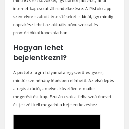
mind iOS eszközökkel, így bárhol játszhat, ahol
internet kapcsolat áll rendelkezésre. A Pistolo app
személyre szabott értesítéseket is kínál, így mindig
naprakész lehet az aktuális bónuszokkal és
promóciókkal kapcsolatban.
Hogyan lehet
bejelentkezni?
A
pistolo login
folyamata egyszerű és gyors,
mindössze néhány lépésben elérhető. Az első lépés
a regisztráció, amelyet követően e-mailes
megerősítést kap. Ezután csak a felhasználónevet
és jelszót kell megadni a bejelentkezéshez.