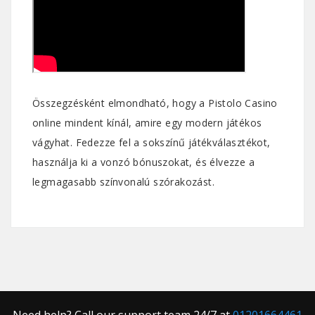
Összegzésként elmondható, hogy a Pistolo Casino
online mindent kínál, amire egy modern játékos
vágyhat. Fedezze fel a sokszínű játékválasztékot,
használja ki a vonzó bónuszokat, és élvezze a
legmagasabb színvonalú szórakozást.