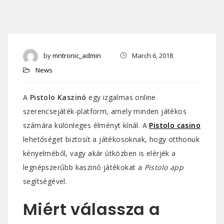
by
mntronic_admin
March 6, 2018
News
A
Pistolo Kaszinó
egy izgalmas online
szerencsejáték-platform, amely minden játékos
számára különleges élményt kínál. A
Pistolo casino
lehetőséget biztosít a játékosoknak, hogy otthonuk
kényelméből, vagy akár útközben is elérjék a
legnépszerűbb kaszinó játékokat a
Pistolo app
segítségével.
Miért válassza a