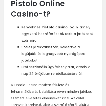
Pistolo Online
Casino-t?
Kényelmes
Pistolo casino login
, amely
egyszerű hozzáférést biztosít a játékosok
számára.
Széles játékválaszték, beleértve a
legújabb és legnagyobb nyerőgépes
játékokat.
Professzionális ügyfélszolgálat, amely a
nap 24 órájában rendelkezésére áll.
A Pistolo Casino modern felülete és
felhasználóbarát kialakítása révén minden játékos
számára élvezetes élményeket kínál. Az oldal
könnyen kezelhető, akár a számítógépről, akár a