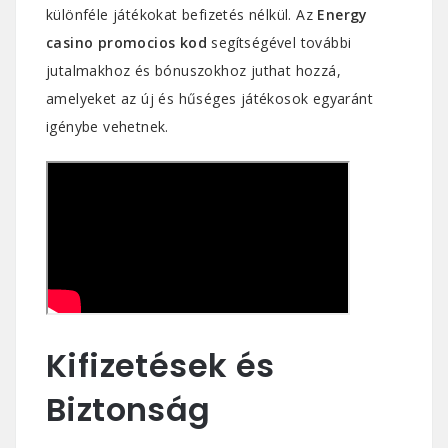
különféle játékokat befizetés nélkül. Az
Energy
casino promocios kod
segítségével további
jutalmakhoz és bónuszokhoz juthat hozzá,
amelyeket az új és hűséges játékosok egyaránt
igénybe vehetnek.
Kifizetések és
Biztonság