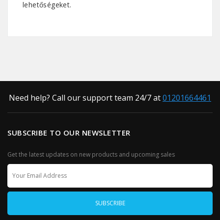
lehetőségeket.
Need help? Call our support team 24/7 at
01201664461
SUBSCRIBE TO OUR NEWSLETTER
Get the latest updates on new products and upcoming sales