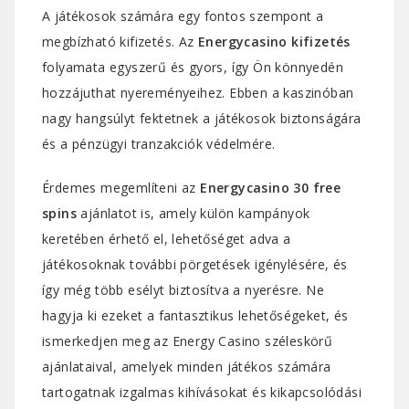
A játékosok számára egy fontos szempont a
megbízható kifizetés. Az
Energycasino kifizetés
folyamata egyszerű és gyors, így Ön könnyedén
hozzájuthat nyereményeihez. Ebben a kaszinóban
nagy hangsúlyt fektetnek a játékosok biztonságára
és a pénzügyi tranzakciók védelmére.
Érdemes megemlíteni az
Energycasino 30 free
spins
ajánlatot is, amely külön kampányok
keretében érhető el, lehetőséget adva a
játékosoknak további pörgetések igénylésére, és
így még több esélyt biztosítva a nyerésre. Ne
hagyja ki ezeket a fantasztikus lehetőségeket, és
ismerkedjen meg az Energy Casino széleskörű
ajánlataival, amelyek minden játékos számára
tartogatnak izgalmas kihívásokat és kikapcsolódási