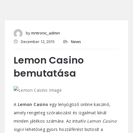
by
mntronic_admin
December 12, 2015
News
Lemon Casino
bemutatása
A
Lemon Casino
egy lenyűgöző online kaszinó,
amely rengeteg szórakozást és izgalmat kínál
minden játékos számára. Az intuitív
Lemon Casino
login
lehetőség gyors hozzáférést biztosít a