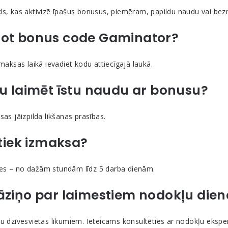
ds, kas aktivizē īpašus bonusus, piemēram, papildu naudu vai bez
tot bonus code Gaminator?
emaksas laikā ievadiet kodu attiecīgajā laukā.
ru laimēt īstu naudu ar bonusu?
sas jāizpilda likšanas prasības.
otiek izmaksa?
es – no dažām stundām līdz 5 darba dienām.
āziņo par laimestiem nodokļu die
su dzīvesvietas likumiem. Ieteicams konsultēties ar nodokļu ekspe