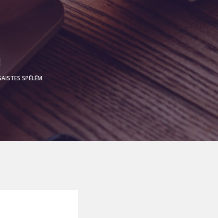
m
AISTES SPĒLĒM