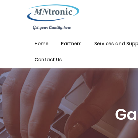
Home
Partners
Services and Supp
Contact Us
Ga