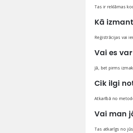
Tas ir reklāmas ko
Kā izman
Reģistrācijas vai i
Vai es va
Jā, bet pirms izmak
Cik ilgi n
Atkarībā no metod
Vai man j
Tas atkarīgs no jū