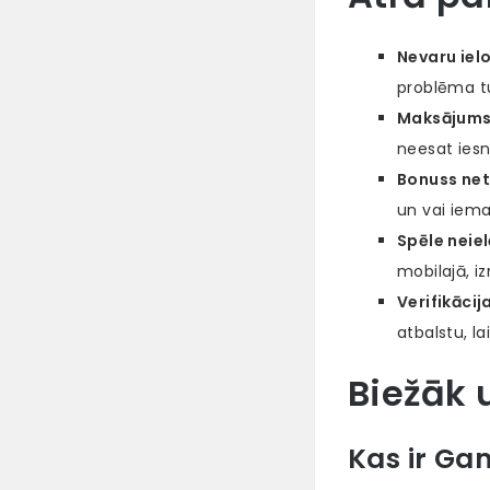
Nevaru iel
problēma tu
Maksājums
neesat iesn
Bonuss neti
un vai iema
Spēle neie
mobilajā, 
Verifikācij
atbalstu, la
Biežāk 
Kas ir Ga