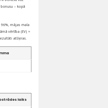
€ bonusu – kopā
TP 96%, mājas mala
āmā vērtība (EV) =
ezultāti atšķiras.
umma
pstrādes laiks