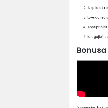
Aizpildiet 
Izveidojiet 
Apstiprinie
Ielogojieti
Bonusa
Pieņemsim, ka izm