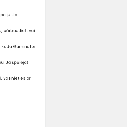
pciju. Ja
u, pārbaudiet, vai
usa kodu Gaminator
u. Ja spēlējat
. Sazinieties ar