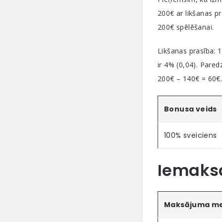
200€ ar likšanas 
200€ spēlēšanai.
Likšanas prasība: 
ir 4% (0,04). Pare
200€ – 140€ = 60€. T
Bonusa veids
100% sveiciens
Iemaks
Maksājuma m