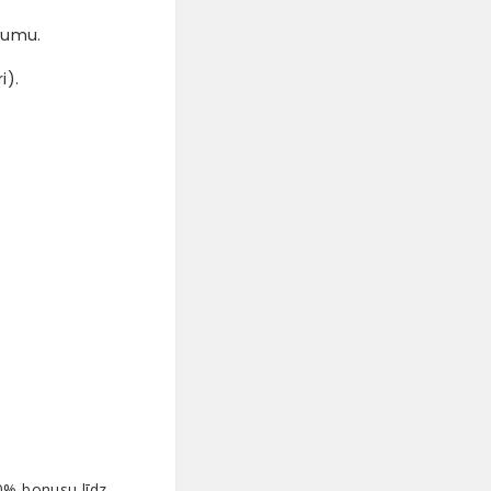
atumu.
i).
% bonusu līdz