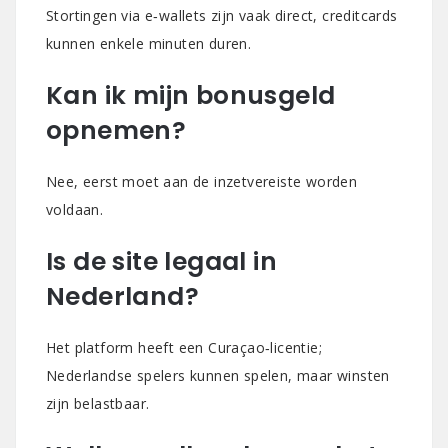
Stortingen via e‑wallets zijn vaak direct, creditcards
kunnen enkele minuten duren.
Kan ik mijn bonusgeld
opnemen?
Nee, eerst moet aan de inzetvereiste worden
voldaan.
Is de site legaal in
Nederland?
Het platform heeft een Curaçao‑licentie;
Nederlandse spelers kunnen spelen, maar winsten
zijn belastbaar.