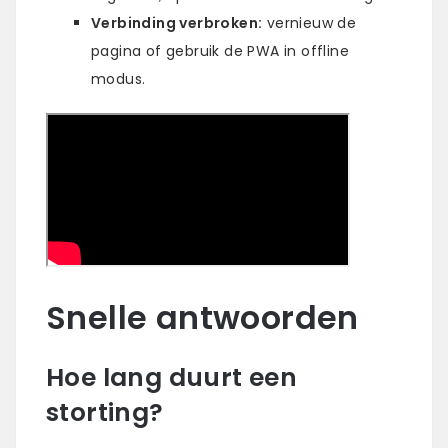
Verbinding verbroken:
vernieuw de
pagina of gebruik de PWA in offline
modus.
Snelle antwoorden
Hoe lang duurt een
storting?