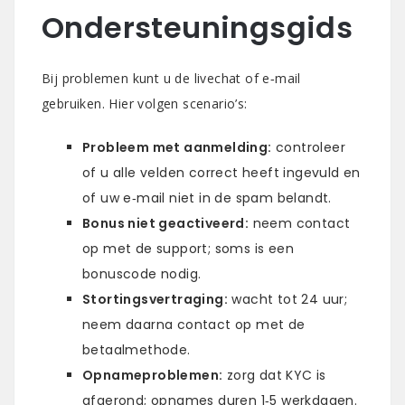
Ondersteuningsgids
Bij problemen kunt u de livechat of e‑mail
gebruiken. Hier volgen scenario’s:
Probleem met aanmelding:
controleer
of u alle velden correct heeft ingevuld en
of uw e‑mail niet in de spam belandt.
Bonus niet geactiveerd:
neem contact
op met de support; soms is een
bonuscode nodig.
Stortingsvertraging:
wacht tot 24 uur;
neem daarna contact op met de
betaalmethode.
Opnameproblemen:
zorg dat KYC is
afgerond; opnames duren 1‑5 werkdagen.