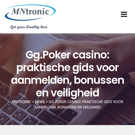
Gg.Poker casino:
praktische gids voor
aanmelden, bonussen
en veiligheid
MNTRONIC
>
NEWS
>
GG.POKER CASINO: PRAKTISCHE GIDS VOOR
AANMELDEN, BONUSSEN EN VEILIGHEID