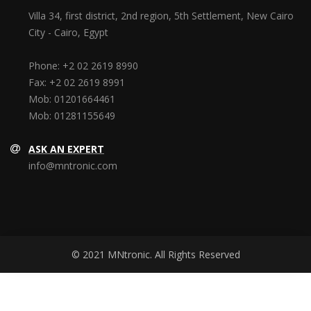
Villa 34, first district, 2nd region, 5th Settlement, New Cairo
City - Cairo, Egypt
Phone:
+2 02 2619 8990
Fax:
+2 02 2619 8991
Mob:
01201664461
Mob:
01281155649
ASK AN EXPERT
info@mntronic.com
© 2021 MNtronic. All Rights Reserved