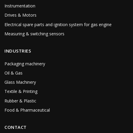
Instrumentation
Drives & Motors
Electrical spare parts and ignition system for gas engine
Measuring & switching sensors
INDUSTRIES
Packaging machinery
Oil & Gas
Glass Machinery
Textile & Printing
Rubber & Plastic
Food & Pharmaceutical
CONTACT