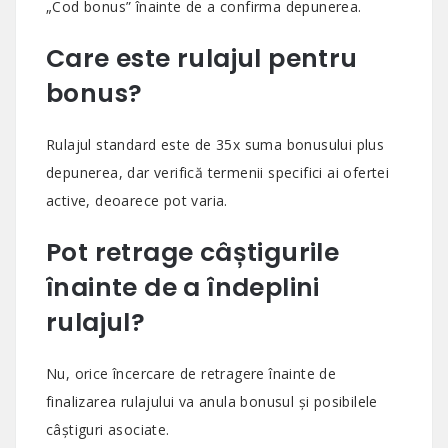
„Cod bonus” înainte de a confirma depunerea.
Care este rulajul pentru
bonus?
Rulajul standard este de 35x suma bonusului plus
depunerea, dar verifică termenii specifici ai ofertei
active, deoarece pot varia.
Pot retrage câștigurile
înainte de a îndeplini
rulajul?
Nu, orice încercare de retragere înainte de
finalizarea rulajului va anula bonusul și posibilele
câștiguri asociate.