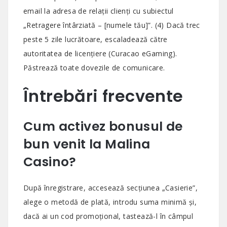
email la adresa de relații clienți cu subiectul
„Retragere întârziată – [numele tău]”. (4) Dacă trec
peste 5 zile lucrătoare, escaladează către
autoritatea de licențiere (Curacao eGaming).
Păstrează toate dovezile de comunicare.
Întrebări frecvente
Cum activez bonusul de
bun venit la Malina
Casino?
După înregistrare, accesează secțiunea „Casierie”,
alege o metodă de plată, introdu suma minimă și,
dacă ai un cod promoțional, tastează-l în câmpul