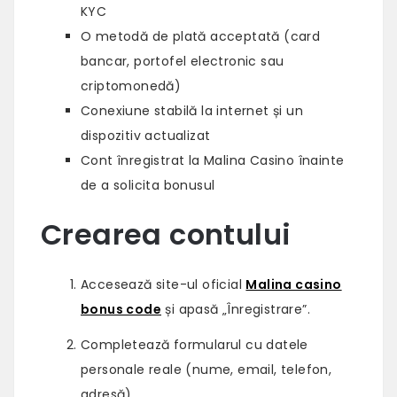
KYC
O metodă de plată acceptată (card
bancar, portofel electronic sau
criptomonedă)
Conexiune stabilă la internet și un
dispozitiv actualizat
Cont înregistrat la Malina Casino înainte
de a solicita bonusul
Crearea contului
Accesează site-ul oficial
Malina casino
bonus code
și apasă „Înregistrare”.
Completează formularul cu datele
personale reale (nume, email, telefon,
adresă).