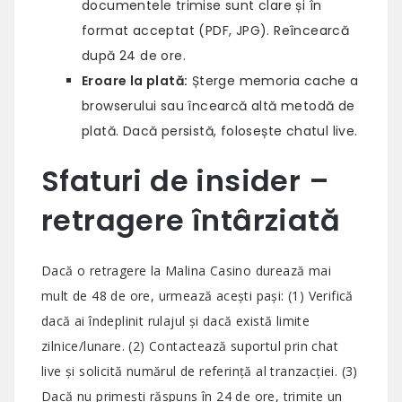
documentele trimise sunt clare și în
format acceptat (PDF, JPG). Reîncearcă
după 24 de ore.
Eroare la plată:
Șterge memoria cache a
browserului sau încearcă altă metodă de
plată. Dacă persistă, folosește chatul live.
Sfaturi de insider –
retragere întârziată
Dacă o retragere la Malina Casino durează mai
mult de 48 de ore, urmează acești pași: (1) Verifică
dacă ai îndeplinit rulajul și dacă există limite
zilnice/lunare. (2) Contactează suportul prin chat
live și solicită numărul de referință al tranzacției. (3)
Dacă nu primești răspuns în 24 de ore, trimite un