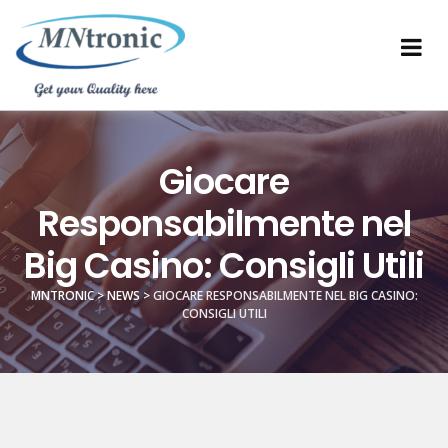
Giocare
Responsabilmente nel
Big Casino: Consigli Utili
MNTRONIC
>
NEWS
>
GIOCARE RESPONSABILMENTE NEL BIG CASINO:
CONSIGLI UTILI