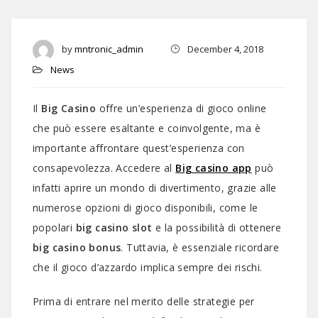
by
mntronic_admin
December 4, 2018
News
Il
Big Casino
offre un’esperienza di gioco online
che può essere esaltante e coinvolgente, ma è
importante affrontare quest’esperienza con
consapevolezza. Accedere al
Big casino app
può
infatti aprire un mondo di divertimento, grazie alle
numerose opzioni di gioco disponibili, come le
popolari
big casino slot
e la possibilità di ottenere
big casino bonus
. Tuttavia, è essenziale ricordare
che il gioco d’azzardo implica sempre dei rischi.
Prima di entrare nel merito delle strategie per