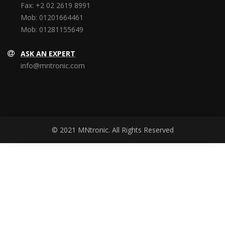
Fax:
+2 02 2619 8991
Mob:
01201664461
Mob:
01281155649
ASK AN EXPERT
info@mntronic.com
© 2021 MNtronic. All Rights Reserved