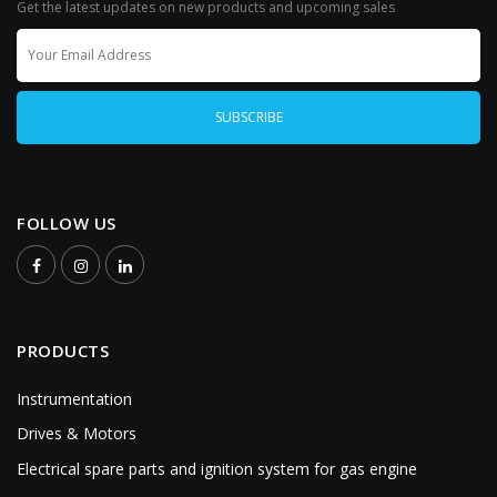
Get the latest updates on new products and upcoming sales
FOLLOW US
PRODUCTS
Instrumentation
Drives & Motors
Electrical spare parts and ignition system for gas engine