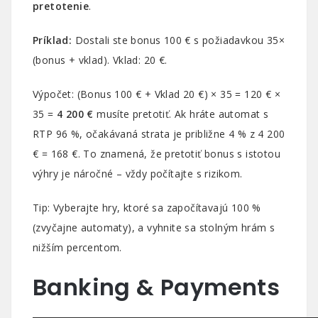
pretotenie
.
Príklad:
Dostali ste bonus 100 € s požiadavkou 35×
(bonus + vklad). Vklad: 20 €.
Výpočet: (Bonus 100 € + Vklad 20 €) × 35 = 120 € ×
35 =
4 200 €
musíte pretotiť. Ak hráte automat s
RTP 96 %, očakávaná strata je približne 4 % z 4 200
€ = 168 €. To znamená, že pretotiť bonus s istotou
výhry je náročné – vždy počítajte s rizikom.
Tip: Vyberajte hry, ktoré sa započítavajú 100 %
(zvyčajne automaty), a vyhnite sa stolným hrám s
nižším percentom.
Banking & Payments