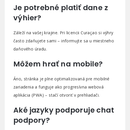
Je potrebné platiť dane z
výhier?
Záleží na vašej krajine. Pri licencii Curaçao si výhry
často zdaňujete sami – informujte sa u miestneho
daňového úradu.
Môžem hrať na mobile?
Áno, stránka je plne optimalizovaná pre mobilné
zariadenia a funguje ako progresívna webová
aplikácia (PWA) – stačí otvoriť v prehliadači.
Aké jazyky podporuje chat
podpory?