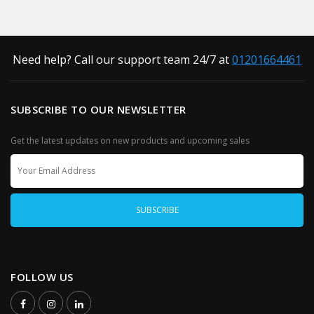
Need help? Call our support team 24/7 at
01201664461
SUBSCRIBE TO OUR NEWSLETTER
Get the latest updates on new products and upcoming sales
FOLLOW US