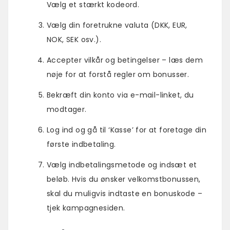
Vælg et stærkt kodeord.
Vælg din foretrukne valuta (DKK, EUR,
NOK, SEK osv.).
Accepter vilkår og betingelser – læs dem
nøje for at forstå regler om bonusser.
Bekræft din konto via e-mail-linket, du
modtager.
Log ind og gå til ‘Kasse’ for at foretage din
første indbetaling.
Vælg indbetalingsmetode og indsæt et
beløb. Hvis du ønsker velkomstbonussen,
skal du muligvis indtaste en bonuskode –
tjek kampagnesiden.