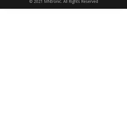
© 2021 MNtronic. All Rights Reserved