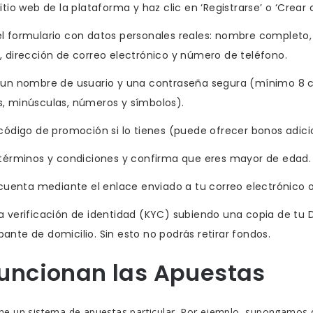
itio web de la plataforma y haz clic en ‘Registrarse’ o ‘Crear 
l formulario con datos personales reales: nombre completo,
 dirección de correo electrónico y número de teléfono.
 un nombre de usuario y una contraseña segura (mínimo 8 c
, minúsculas, números y símbolos).
código de promoción si lo tienes (puede ofrecer bonos adici
 términos y condiciones y confirma que eres mayor de edad.
 cuenta mediante el enlace enviado a tu correo electrónico 
 verificación de identidad (KYC) subiendo una copia de tu 
nte de domicilio. Sin esto no podrás retirar fondos.
uncionan las Apuestas
iene un sistema de apuestas particular. Por ejemplo, supongamos 