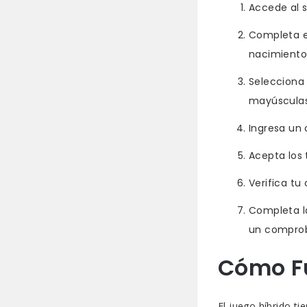
Accede al s
Completa e
nacimiento,
Selecciona
mayúsculas
Ingresa un 
Acepta los
Verifica tu
Completa la
un comproba
Cómo F
El juego híbrido t