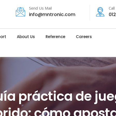
Send Us Mail
Call
info@mntronic.com
01
ort
About Us
Reference
Careers
ía práctica de ju
brido: cómo aposta