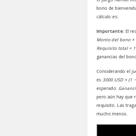
bono de bienvenida
cálculo es:
Importante:
El re
Monto del bono × 
Requisito total =
ganancias del bono
Considerando el ju
es
3000 USD × (1 −
esperado:
Gananci
pero aún hay que re
requisito. Las tra
mucho menos.