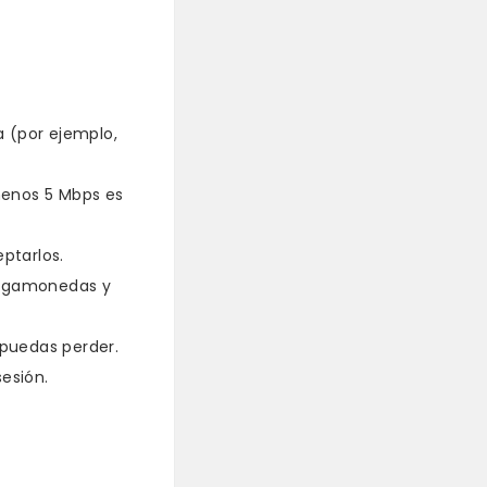
a (por ejemplo,
menos 5 Mbps es
ptarlos.
tragamonedas y
 puedas perder.
sesión.