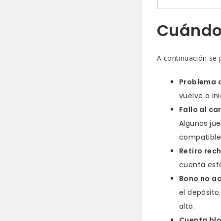
Cuándo 
A continuación se
Problema d
vuelve a ini
Fallo al ca
Algunos jue
compatible
Retiro rec
cuenta esté
Bono no ac
el depósito
alto.
Cuenta blo