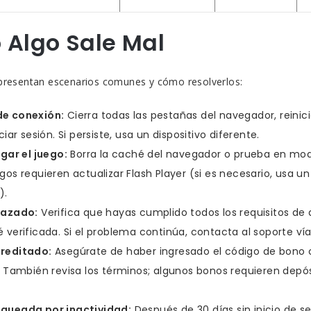
Algo Sale Mal
 presentan escenarios comunes y cómo resolverlos:
e conexión:
Cierra todas las pestañas del navegador, reinici
ciar sesión. Si persiste, usa un dispositivo diferente.
rgar el juego:
Borra la caché del navegador o prueba en mod
gos requieren actualizar Flash Player (si es necesario, usa 
).
hazado:
Verifica que hayas cumplido todos los requisitos de
 verificada. Si el problema continúa, contacta al soporte vía
reditado:
Asegúrate de haber ingresado el código de bono 
. También revisa los términos; algunos bonos requieren dep
queada por inactividad:
Después de 30 días sin inicio de se