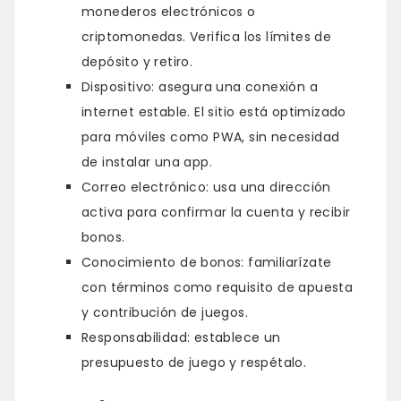
monederos electrónicos o
criptomonedas. Verifica los límites de
depósito y retiro.
Dispositivo: asegura una conexión a
internet estable. El sitio está optimizado
para móviles como PWA, sin necesidad
de instalar una app.
Correo electrónico: usa una dirección
activa para confirmar la cuenta y recibir
bonos.
Conocimiento de bonos: familiarízate
con términos como requisito de apuesta
y contribución de juegos.
Responsabilidad: establece un
presupuesto de juego y respétalo.