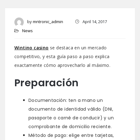
by
mntronic_admin
April 14, 2017
News
Wintino casino
se destaca en un mercado
competitivo, y esta guía paso a paso explica
exactamente cómo aprovecharlo al máximo.
Preparación
Documentación: ten a mano un
documento de identidad válido (DNI,
pasaporte o carné de conducir) y un
comprobante de domicilio reciente.
Método de pago: elige entre tarjetas,