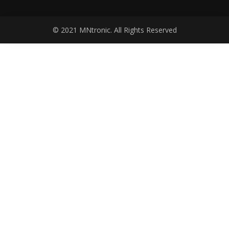
© 2021 MNtronic. All Rights Reserved