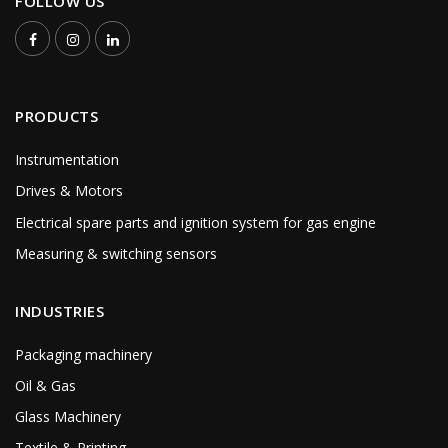
FOLLOW US
PRODUCTS
Instrumentation
Drives & Motors
Electrical spare parts and ignition system for gas engine
Measuring & switching sensors
INDUSTRIES
Packaging machinery
Oil & Gas
Glass Machinery
Textile & Printing