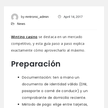
by
mntronic_admin
April 14, 2017
News
Wintino casino
se destaca en un mercado
competitivo, y esta guía paso a paso explica
exactamente cómo aprovecharlo al máximo.
Preparación
Documentación: ten a mano un
documento de identidad válido (DNI,
pasaporte o carné de conducir) y un
comprobante de domicilio reciente.
Método de pago: elige entre tarjetas,