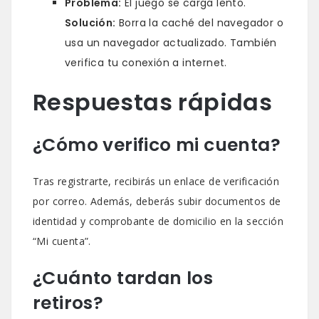
Problema:
El juego se carga lento.
Solución:
Borra la caché del navegador o
usa un navegador actualizado. También
verifica tu conexión a internet.
Respuestas rápidas
¿Cómo verifico mi cuenta?
Tras registrarte, recibirás un enlace de verificación
por correo. Además, deberás subir documentos de
identidad y comprobante de domicilio en la sección
“Mi cuenta”.
¿Cuánto tardan los
retiros?