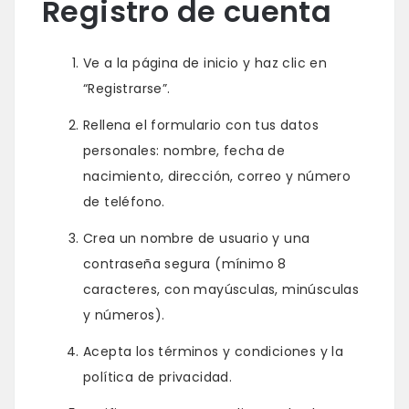
Registro de cuenta
Ve a la página de inicio y haz clic en
“Registrarse”.
Rellena el formulario con tus datos
personales: nombre, fecha de
nacimiento, dirección, correo y número
de teléfono.
Crea un nombre de usuario y una
contraseña segura (mínimo 8
caracteres, con mayúsculas, minúsculas
y números).
Acepta los términos y condiciones y la
política de privacidad.