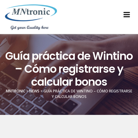
Guía práctica de Wintino
– Cómo registrarse y
calcular bonos
MNTRONIC
>
NEWS
>
GUÍA PRÁCTICA DE WINTINO – CÓMO REGISTRARSE
Y CALCULAR BONOS