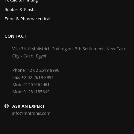
Rubber & Plastic
Food & Pharmaceutical
CONTACT
Villa 34, first district, 2nd region, 5th Settlement, New Cairo
City - Cairo, Egypt
Phone:
+2 02 2619 8990
Fax:
+2 02 2619 8991
Mob:
01201664461
Mob:
01281155649
ASK AN EXPERT
info@mntronic.com