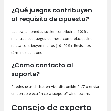
¿Qué juegos contribuyen
al requisito de apuesta?
Las tragamonedas suelen contribuir al 100%,
mientras que juegos de mesa como blackjack o
ruleta contribuyen menos (10–20%). Revisa los
términos del bono.
¿Cómo contacto al
soporte?
Puedes usar el chat en vivo disponible 24/7 o enviar
un correo electrónico a support@wintino.com.
Consejo de experto