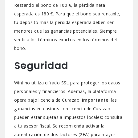
Restando el bono de 100 €, la pérdida neta
esperada es 180 €. Para que el bono sea rentable,
tu depósito más la pérdida esperada deben ser
menores que las ganancias potenciales. Siempre
verifica los términos exactos en los términos del
bono.
Seguridad
Wintino utiliza cifrado SSL para proteger los datos
personales y financieros. Además, la plataforma
opera bajo licencia de Curazao.
Importante:
las
ganancias en casinos con licencia de Curazao
pueden estar sujetas a impuestos locales; consulta
a tu asesor fiscal. Se recomienda activar la
autenticación de dos factores (2FA) para mayor