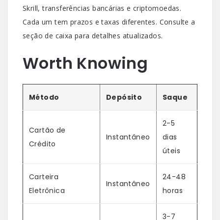
Skrill, transferências bancárias e criptomoedas.
Cada um tem prazos e taxas diferentes. Consulte a
seção de caixa para detalhes atualizados.
Worth Knowing
Método
Depósito
Saque
2-5
Cartão de
Instantâneo
dias
Crédito
úteis
Carteira
24-48
Instantâneo
Eletrônica
horas
3-7