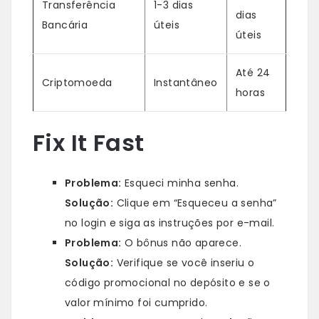
Transferência
1-3 dias
dias
Bancária
úteis
úteis
Até 24
Criptomoeda
Instantâneo
horas
Fix It Fast
Problema:
Esqueci minha senha.
Solução:
Clique em “Esqueceu a senha”
no login e siga as instruções por e-mail.
Problema:
O bônus não aparece.
Solução:
Verifique se você inseriu o
código promocional no depósito e se o
valor mínimo foi cumprido.