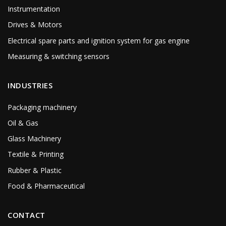
Instrumentation
Drives & Motors
Electrical spare parts and ignition system for gas engine
Measuring & switching sensors
INDUSTRIES
Packaging machinery
Oil & Gas
Glass Machinery
Textile & Printing
Rubber & Plastic
Food & Pharmaceutical
CONTACT