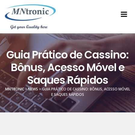
Guia Prático de Cassino:
Bônus, Acesso Móvel e
Saques Rápidos
MNTRONIC
>
NEWS
>
GUIA PRÁTICO DE CASSINO: BÔNUS, ACESSO MÓVEL
E SAQUES RÁPIDOS