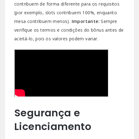
contribuem de forma diferente para os requisitos
(por exemplo, slots contribuem 100%, enquanto
mesa contribuem menos).
Importante:
Sempre
verifique os termos e condições do bônus antes de
aceitá-lo, pois os valores podem variar.
Segurança e
Licenciamento