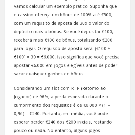
Vamos calcular um exemplo prático. Suponha que
o cassino ofereça um bônus de 100% até €500,
com um requisito de aposta de 30x o valor do
depósito mais o bônus. Se você depositar €100,
receberá mais €100 de bônus, totalizando €200
para jogar. O requisito de aposta será: (€100 +
€100) × 30 = €6.000. Isso significa que você precisa
apostar €6.000 em jogos elegíveis antes de poder
sacar quaisquer ganhos do bônus.
Considerando um slot com RTP (Retorno ao
Jogador) de 96%, a perda esperada durante o
cumprimento dos requisitos é de €6.000 × (1 –
0,96) = €240. Portanto, em média, você pode
esperar perder €240 dos €200 iniciais, restando
pouco ou nada. No entanto, alguns jogos