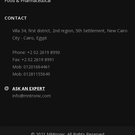
Food & Pharmaceutical
CONTACT
Villa 34, first district, 2nd region, 5th Settlement, New Cairo
City - Cairo, Egypt
Phone:
+2 02 2619 8990
Fax:
+2 02 2619 8991
Mob:
01201664461
Mob:
01281155649
ASK AN EXPERT
info@mntronic.com
© 2021 MNtronic. All Rights Reserved