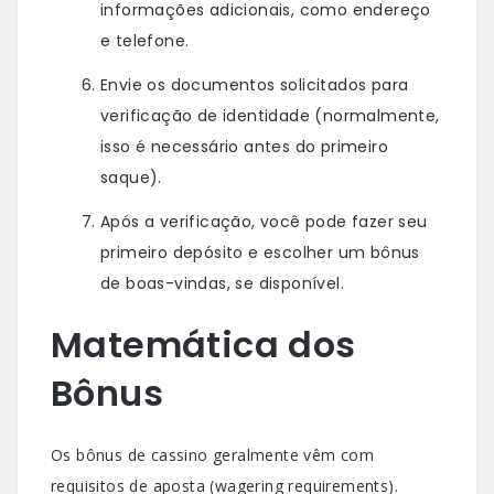
informações adicionais, como endereço
e telefone.
Envie os documentos solicitados para
verificação de identidade (normalmente,
isso é necessário antes do primeiro
saque).
Após a verificação, você pode fazer seu
primeiro depósito e escolher um bônus
de boas-vindas, se disponível.
Matemática dos
Bônus
Os bônus de cassino geralmente vêm com
requisitos de aposta (wagering requirements).