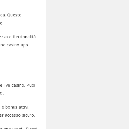
fica. Questo
e.
ezza e funzionalità.
ine casino app
e live casino. Puoi
ti.
 e bonus attivi.
per accesso sicuro.
r app utenti. Ricevi