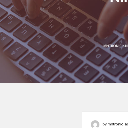
MNTRONIC
>
N
by
mntronic_a