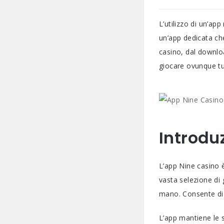
L’utilizzo di un’ap
un’app dedicata che
casino, dal downlo
giocare ovunque tu
Introdu
L’app Nine casino è
vasta selezione di 
mano. Consente di 
L’app mantiene le s