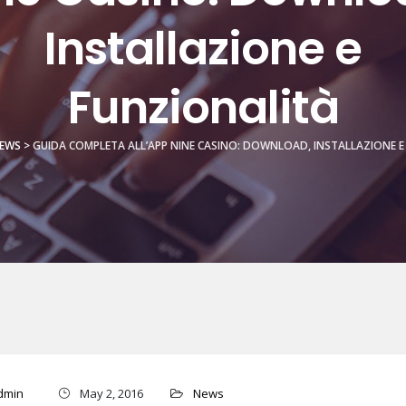
Installazione e
Funzionalità
EWS
>
GUIDA COMPLETA ALL’APP NINE CASINO: DOWNLOAD, INSTALLAZIONE E
dmin
May 2, 2016
News