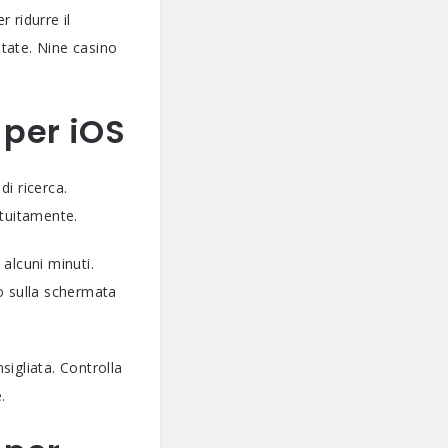
 ridurre il
itate. Nine casino
 per iOS
di ricerca.
ratuitamente.
alcuni minuti.
no sulla schermata
nsigliata. Controlla
.