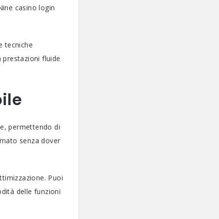
Nine casino login
ze tecniche
a prestazioni fluide
ile
rte, permettendo di
ornato senza dover
ottimizzazione. Puoi
dità delle funzioni