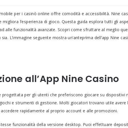
p mobile per i casinò online offre comodità e accessibilità. Nine ca
 migliora l’esperienza di gioco. Questa guida esplora tutti gli aspe
ad alle funzionalità avanzate. Scopri come sfruttare al meglio qu
 sia. L’immagine seguente mostra un’anteprima dell’app Nine cas
zione all’App Nine Casino
 progettata per gli utenti che preferiscono giocare su dispositivi 
giochi e strumenti di gestione. Molti giocatori trovano utile avere 
accedere rapidamente al proprio account e alle promozioni.
tesse funzionalità della versione desktop. Puoi effettuare depositi 