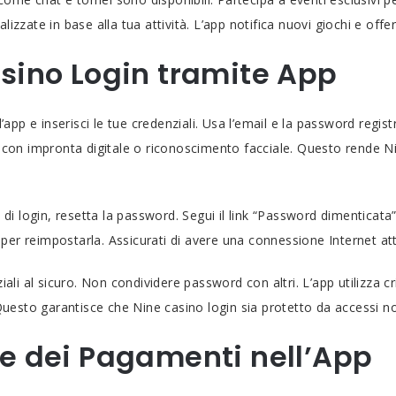
izzate in base alla tua attività. L’app notifica nuovi giochi e offer
sino Login tramite App
’app e inserisci le tue credenziali. Usa l’email e la password regist
 con impronta digitale o riconoscimento facciale. Questo rende Ni
 di login, resetta la password. Segui il link “Password dimenticata”
l per reimpostarla. Assicurati di avere una connessione Internet att
iali al sicuro. Non condividere password con altri. L’app utilizza cr
Questo garantisce che Nine casino login sia protetto da accessi no
e dei Pagamenti nell’App