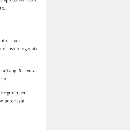
te.
rate. L’app
ne casino login più
 nell’app. Riceverai
iva.
ittografia per
n autorizzati.