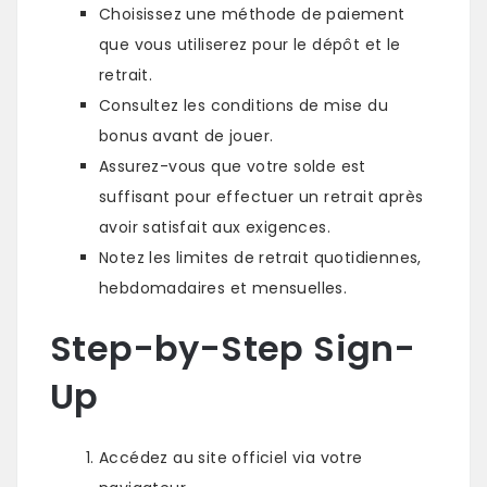
Choisissez une méthode de paiement
que vous utiliserez pour le dépôt et le
retrait.
Consultez les conditions de mise du
bonus avant de jouer.
Assurez-vous que votre solde est
suffisant pour effectuer un retrait après
avoir satisfait aux exigences.
Notez les limites de retrait quotidiennes,
hebdomadaires et mensuelles.
Step-by-Step Sign-
Up
Accédez au site officiel via votre