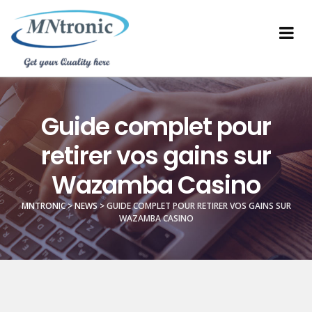
Guide complet pour
retirer vos gains sur
Wazamba Casino
MNTRONIC
>
NEWS
>
GUIDE COMPLET POUR RETIRER VOS GAINS SUR
WAZAMBA CASINO