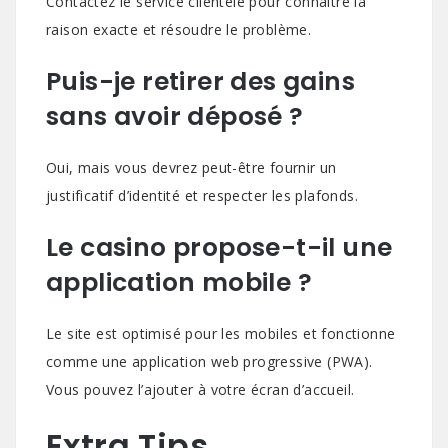
Contactez le service clientèle pour connaître la
raison exacte et résoudre le problème.
Puis-je retirer des gains
sans avoir déposé ?
Oui, mais vous devrez peut-être fournir un
justificatif d’identité et respecter les plafonds.
Le casino propose-t-il une
application mobile ?
Le site est optimisé pour les mobiles et fonctionne
comme une application web progressive (PWA).
Vous pouvez l’ajouter à votre écran d’accueil.
Extra Tips