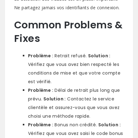
Ne partagez jamais vos identifiants de connexion.
Common Problems &
Fixes
Problème :
Retrait refusé.
Solution :
Vérifiez que vous avez bien respecté les
conditions de mise et que votre compte
est vérifié.
Problème :
Délai de retrait plus long que
prévu.
Solution :
Contactez le service
clientèle et assurez-vous que vous avez
choisi une méthode rapide.
Problème :
Bonus non crédité.
Solution :
Vérifiez que vous avez saisi le code bonus