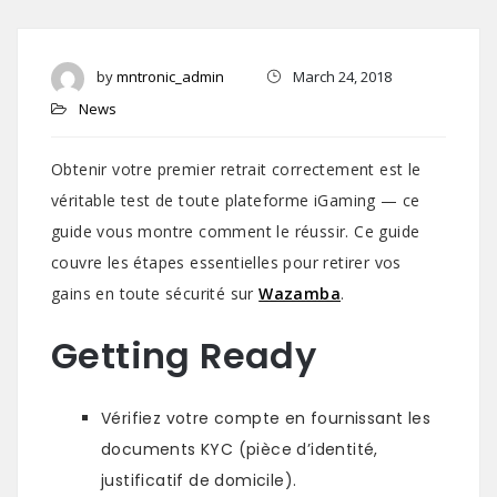
by
mntronic_admin
March 24, 2018
News
Obtenir votre premier retrait correctement est le
véritable test de toute plateforme iGaming — ce
guide vous montre comment le réussir. Ce guide
couvre les étapes essentielles pour retirer vos
gains en toute sécurité sur
Wazamba
.
Getting Ready
Vérifiez votre compte en fournissant les
documents KYC (pièce d’identité,
justificatif de domicile).