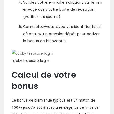
Validez votre e-mail en cliquant sur le lien
envoyé dans votre boîte de réception
(vérifiez les spams).
Connectez-vous avec vos identifiants et
effectuez un premier dépôt pour activer
le bonus de bienvenue.
Lucky treasure login
Calcul de votre
bonus
Le bonus de bienvenue typique est un match de
100 % jusqu’à 200 € avec une exigence de mise de