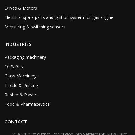
Drives & Motors
Electrical spare parts and ignition system for gas engine
Measuring & switching sensors
INDUSTRIES
Packaging machinery
Oil & Gas
Glass Machinery
Textile & Printing
Rubber & Plastic
Food & Pharmaceutical
CONTACT
Villa 34, first district, 2nd region, 5th Settlement, New Cairo