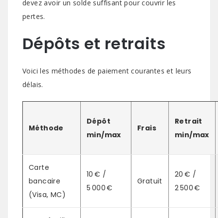
devez avoir un solde suffisant pour couvrir les
pertes.
Dépôts et retraits
Voici les méthodes de paiement courantes et leurs
délais.
Dépôt
Retrait
Méthode
Frais
min/max
min/max
Carte
10 € /
20 € /
bancaire
Gratuit
5 000 €
2 500 €
(Visa, MC)