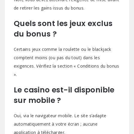
de retirer les gains issus du bonus.
Quels sont les jeux exclus
du bonus ?
Certains jeux comme la roulette ou le blackjack
comptent moins (ou pas du tout) dans les
exigences. Vérifiez la section « Conditions du bonus
».
Le casino est-il disponible
sur mobile ?
Oui, via le navigateur mobile. Le site s’adapte
automatiquement à votre écran ; aucune
application à télécharger.