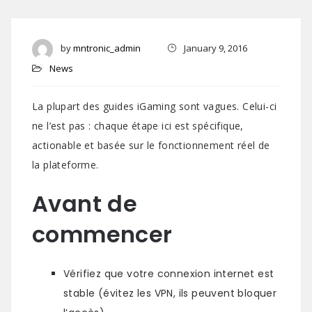
by
mntronic_admin
January 9, 2016
News
La plupart des guides iGaming sont vagues. Celui-ci
ne l’est pas : chaque étape ici est spécifique,
actionable et basée sur le fonctionnement réel de
la plateforme.
Avant de
commencer
Vérifiez que votre connexion internet est
stable (évitez les VPN, ils peuvent bloquer