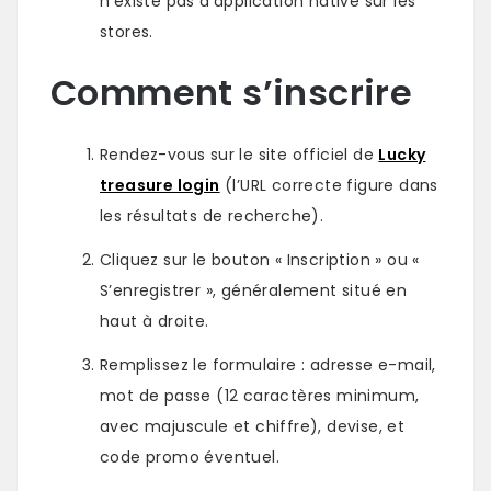
n’existe pas d’application native sur les
stores.
Comment s’inscrire
Rendez-vous sur le site officiel de
Lucky
treasure login
(l’URL correcte figure dans
les résultats de recherche).
Cliquez sur le bouton « Inscription » ou «
S’enregistrer », généralement situé en
haut à droite.
Remplissez le formulaire : adresse e-mail,
mot de passe (12 caractères minimum,
avec majuscule et chiffre), devise, et
code promo éventuel.