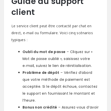
Guide du support
client
Le service client peut être contacté par chat en
direct, e‑mail ou formulaire. Voici cinq scénarios
typiques :
Oubli du mot de passe
– Cliquez sur «
Mot de passe oublié », saisissez votre
e‑mail, suivez le lien de réinitialisation.
Problème de dépôt
– Vérifiez d’abord
que votre méthode de paiement est
acceptée. Si le dépôt échoue, contactez
le support en fournissant le montant et
l’heure.
Bonus non crédité
– Assurez‑vous d’avoir