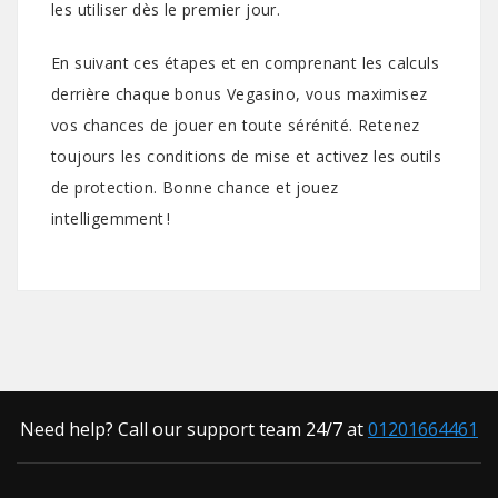
les utiliser dès le premier jour.
En suivant ces étapes et en comprenant les calculs
derrière chaque bonus Vegasino, vous maximisez
vos chances de jouer en toute sérénité. Retenez
toujours les conditions de mise et activez les outils
de protection. Bonne chance et jouez
intelligemment !
Need help? Call our support team 24/7 at
01201664461