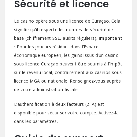
Sécurité et licence
Le casino opère sous une licence de Curaçao. Cela
signifie qu’il respecte les normes de sécurité de
base (chiffrement SSL, audits réguliers).
Important
:
Pour les joueurs résidant dans l’Espace
économique européen, les gains issus d’un casino
sous licence Curaçao peuvent être soumis à l’impôt
sur le revenu local, contrairement aux casinos sous
licence MGA ou nationale. Renseignez‑vous auprès
de votre administration fiscale.
L’authentification à deux facteurs (2FA) est
disponible pour sécuriser votre compte. Activez‑la
dans les paramètres.