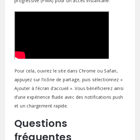
progressive (PWA) pour un accès instantané.
Pour cela, ouvrez le site dans Chrome ou Safari,
appuyez sur l’icône de partage, puis sélectionnez «
Ajouter à l’écran d’accueil ». Vous bénéficierez ainsi
d’une expérience fluide avec des notifications push
et un chargement rapide.
Questions
fréquentes