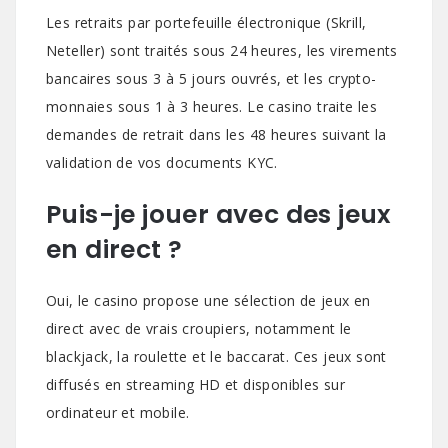
Les retraits par portefeuille électronique (Skrill,
Neteller) sont traités sous 24 heures, les virements
bancaires sous 3 à 5 jours ouvrés, et les crypto-
monnaies sous 1 à 3 heures. Le casino traite les
demandes de retrait dans les 48 heures suivant la
validation de vos documents KYC.
Puis-je jouer avec des jeux
en direct ?
Oui, le casino propose une sélection de jeux en
direct avec de vrais croupiers, notamment le
blackjack, la roulette et le baccarat. Ces jeux sont
diffusés en streaming HD et disponibles sur
ordinateur et mobile.