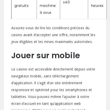
x40
gratuits
machine
heures
à sous
Assurez-vous de lire les conditions précises du
casino avant d’accepter une offre, notamment les
jeux éligibles et les mises maximales autorisées.
Jouer sur mobile
Le casino est accessible directement depuis votre
navigateur mobile, sans téléchargement
d’application. Il s’agit d’un site entièrement
responsive et optimisé pour les smartphones et
tablettes. Vous pouvez même l’ajouter à votre
écran d’accueil en tant qu’application web