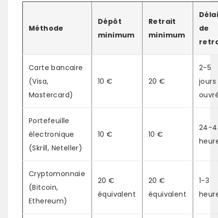
Déla
Dépôt
Retrait
Méthode
de
minimum
minimum
retr
Carte bancaire
2-5
(Visa,
10 €
20 €
jours
Mastercard)
ouvr
Portefeuille
24-4
électronique
10 €
10 €
heur
(Skrill, Neteller)
Cryptomonnaie
20 €
20 €
1-3
(Bitcoin,
équivalent
équivalent
heur
Ethereum)