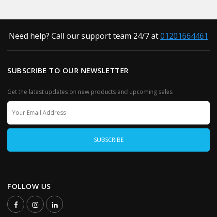
Need help? Call our support team 24/7 at
01201664461
SUBSCRIBE TO OUR NEWSLETTER
Get the latest updates on new products and upcoming sales
FOLLOW US