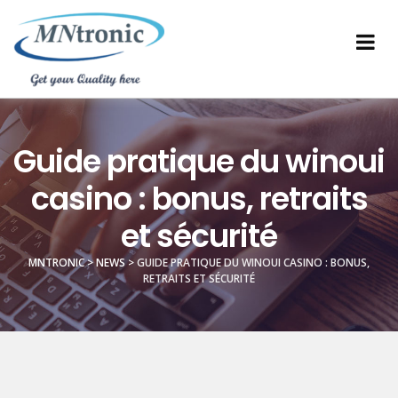
Guide pratique du winoui
casino : bonus, retraits
et sécurité
MNTRONIC
>
NEWS
>
GUIDE PRATIQUE DU WINOUI CASINO : BONUS,
RETRAITS ET SÉCURITÉ