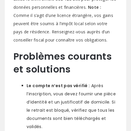
données personnelles et financières.
Note :
Comme il s’agit d’une licence étrangère, vos gains
peuvent être soumis à l’impôt local selon votre
pays de résidence. Renseignez-vous auprès d’un
conseiller fiscal pour connaître vos obligations.
Problèmes courants
et solutions
Le compte n’est pas vérifié :
Après
l’inscription, vous devez fournir une pièce
d’identité et un justificatif de domicile. Si
le retrait est bloqué, vérifiez que tous les
documents sont bien téléchargés et
validés.