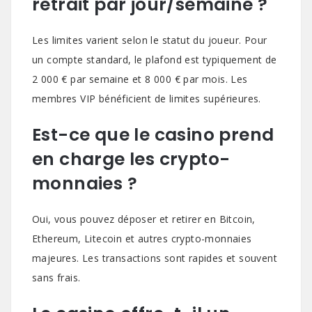
retrait par jour/semaine ?
Les limites varient selon le statut du joueur. Pour
un compte standard, le plafond est typiquement de
2 000 € par semaine et 8 000 € par mois. Les
membres VIP bénéficient de limites supérieures.
Est-ce que le casino prend
en charge les crypto-
monnaies ?
Oui, vous pouvez déposer et retirer en Bitcoin,
Ethereum, Litecoin et autres crypto-monnaies
majeures. Les transactions sont rapides et souvent
sans frais.