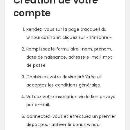
Création de votre
compte
Rendez-vous sur la page d’accueil du
winoui casino et cliquez sur « S’inscrire ».
Remplissez le formulaire : nom, prénom,
date de naissance, adresse e-mail, mot
de passe.
Choisissez votre devise préférée et
acceptez les conditions générales.
Validez votre inscription via le lien envoyé
par e-mail.
Connectez-vous et effectuez un premier
dépôt pour activer le bonus winoui