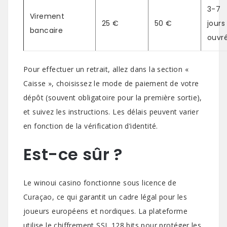
3-7
Virement
25 €
50 €
jours
bancaire
ouvr
Pour effectuer un retrait, allez dans la section «
Caisse », choisissez le mode de paiement de votre
dépôt (souvent obligatoire pour la première sortie),
et suivez les instructions. Les délais peuvent varier
en fonction de la vérification d’identité.
Est-ce sûr ?
Le winoui casino fonctionne sous licence de
Curaçao, ce qui garantit un cadre légal pour les
joueurs européens et nordiques. La plateforme
utilise le chiffrement SSL 128 bits pour protéger les