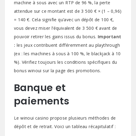
machine à sous avec un RTP de 96 %, la perte
attendue sur ce montant est de 3 500 € × (1 – 0,96)
= 140 €. Cela signifie qu’avec un dépôt de 100 €,
vous devez miser l’équivalent de 3 500 € avant de
pouvoir retirer les gains issus du bonus.
Important
:
les jeux contribuent différemment au playthrough
(ex : les machines à sous à 100 %, le blackjack à 10
%). Vérifiez toujours les conditions spécifiques du
bonus winoui sur la page des promotions.
Banque et
paiements
Le winoui casino propose plusieurs méthodes de
dépôt et de retrait. Voici un tableau récapitulatif :