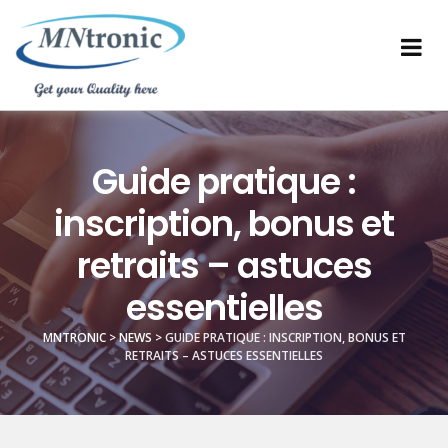
Guide pratique :
inscription, bonus et
retraits – astuces
essentielles
MNTRONIC
>
NEWS
>
GUIDE PRATIQUE : INSCRIPTION, BONUS ET
RETRAITS – ASTUCES ESSENTIELLES