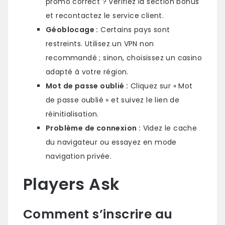
promo correct ? Vérifiez la section bonus
et recontactez le service client.
Géoblocage :
Certains pays sont
restreints. Utilisez un VPN non
recommandé ; sinon, choisissez un casino
adapté à votre région.
Mot de passe oublié :
Cliquez sur « Mot
de passe oublié » et suivez le lien de
réinitialisation.
Problème de connexion :
Videz le cache
du navigateur ou essayez en mode
navigation privée.
Players Ask
Comment s’inscrire au