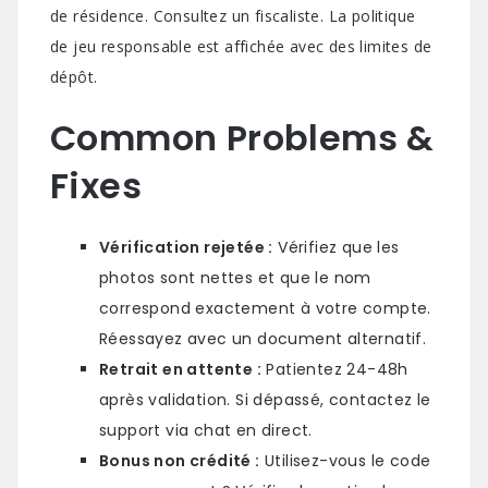
de résidence. Consultez un fiscaliste. La politique
de jeu responsable est affichée avec des limites de
dépôt.
Common Problems &
Fixes
Vérification rejetée :
Vérifiez que les
photos sont nettes et que le nom
correspond exactement à votre compte.
Réessayez avec un document alternatif.
Retrait en attente :
Patientez 24-48h
après validation. Si dépassé, contactez le
support via chat en direct.
Bonus non crédité :
Utilisez-vous le code