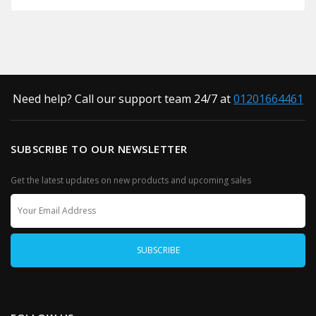
Need help? Call our support team 24/7 at
01201664461
SUBSCRIBE TO OUR NEWSLETTER
Get the latest updates on new products and upcoming sales