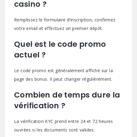
casino ?
Remplissez le formulaire d’inscription, confirmez
votre email et effectuez un premier dépôt.
Quel est le code promo
actuel ?
Le code promo est généralement affiché sur la
page des bonus. Il peut changer régulièrement.
Combien de temps dure la
vérification ?
La vérification KYC prend entre 24 et 72 heures
ouvrées si les documents sont valides.