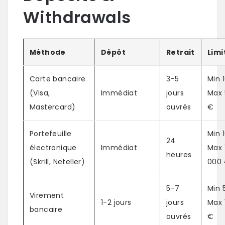
Withdrawals
Méthode
Dépôt
Retrait
Limi
Carte bancaire
3-5
Min 
(Visa,
Immédiat
jours
Max 
Mastercard)
ouvrés
€
Portefeuille
Min 
24
électronique
Immédiat
Max 
heures
(Skrill, Neteller)
000
5-7
Min 
Virement
1-2 jours
jours
Max 
bancaire
ouvrés
€