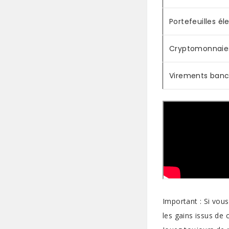
Portefeuilles él
Cryptomonnaie
Virements banc
Important : Si vous
les gains issus de 