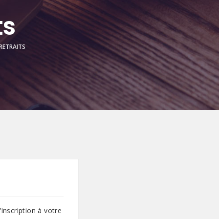
ts
RETRAITS
l’inscription à votre