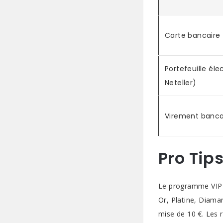
Carte bancaire 
Portefeuille élec
Neteller)
Virement banca
Pro Tip
Le programme VIP r
Or, Platine, Diama
mise de 10 €. Les r