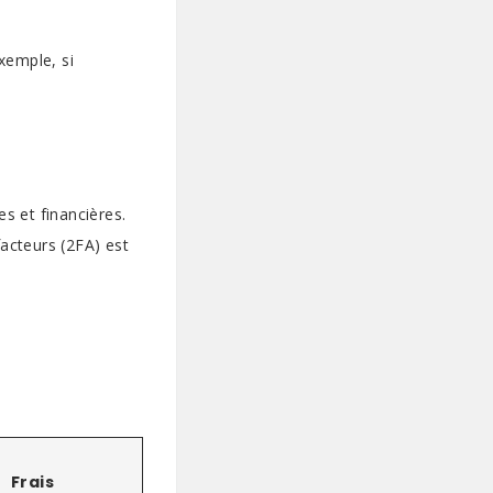
xemple, si
s et financières.
facteurs (2FA) est
Frais