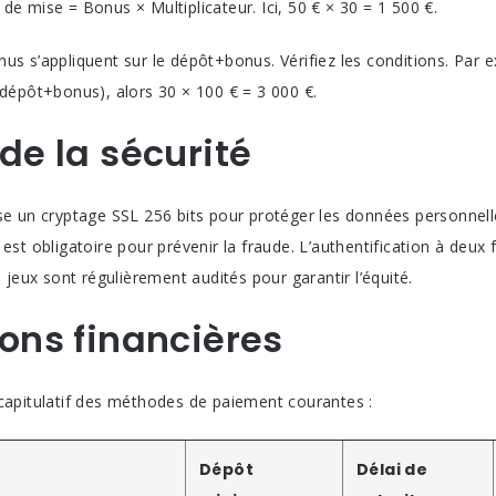
de mise = Bonus × Multiplicateur. Ici, 50 € × 30 = 1 500 €.
us s’appliquent sur le dépôt+bonus. Vérifiez les conditions. Par e
(dépôt+bonus), alors 30 × 100 € = 3 000 €.
de la sécurité
ise un cryptage SSL 256 bits pour protéger les données personnelle
 est obligatoire pour prévenir la fraude. L’authentification à deux 
eux sont régulièrement audités pour garantir l’équité.
ons financières
écapitulatif des méthodes de paiement courantes :
Dépôt
Délai de