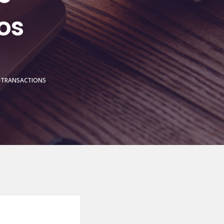
os
OS TRANSACTIONS