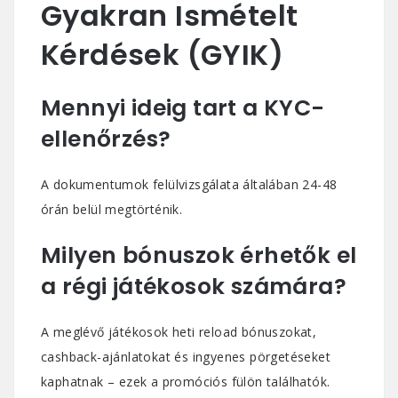
Gyakran Ismételt
Kérdések (GYIK)
Mennyi ideig tart a KYC-
ellenőrzés?
A dokumentumok felülvizsgálata általában 24-48
órán belül megtörténik.
Milyen bónuszok érhetők el
a régi játékosok számára?
A meglévő játékosok heti reload bónuszokat,
cashback-ajánlatokat és ingyenes pörgetéseket
kaphatnak – ezek a promóciós fülön találhatók.