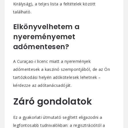
Királyság), a teljes lista a feltételek között
található.
Elkönyvelhetem a
nyereményemet
adómentesen?
A Curaçao-i licenc miatt a nyeremények
adómentesek a kaszinó szempontjából, de az Ön
tartózkodási helyén adókötelesek lehetnek –
kérdezze az adótanácsadóját.
Záró gondolatok
Ez a gyakorlati útmutató segített eligazodni a
legfontosabb tudnivalókban: a regisztrációtól a