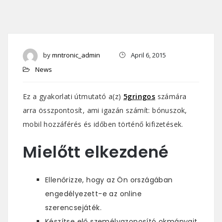
by
mntronic_admin
April 6, 2015
News
Ez a gyakorlati útmutató a(z)
5gringos
számára
arra összpontosít, ami igazán számít: bónuszok,
mobil hozzáférés és időben történő kifizetések.
Mielőtt elkezdené
Ellenőrizze, hogy az Ön országában
engedélyezett-e az online
szerencsejáték.
Készítse elő személyazonosító okmányait