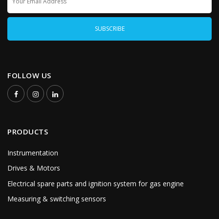
FOLLOW US
PRODUCTS
Instrumentation
Drives & Motors
Electrical spare parts and ignition system for gas engine
Measuring & switching sensors