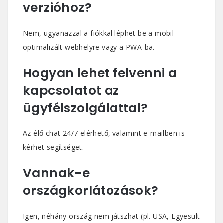
verzióhoz?
Nem, ugyanazzal a fiókkal léphet be a mobil-
optimalizált webhelyre vagy a PWA-ba.
Hogyan lehet felvenni a
kapcsolatot az
ügyfélszolgálattal?
Az élő chat 24/7 elérhető, valamint e-mailben is
kérhet segítséget.
Vannak-e
országkorlátozások?
Igen, néhány ország nem játszhat (pl. USA, Egyesült