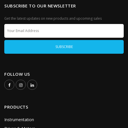
SUBSCRIBE TO OUR NEWSLETTER
Get the latest updates on new products and upcoming sales
FOLLOW US
PRODUCTS
Instrumentation