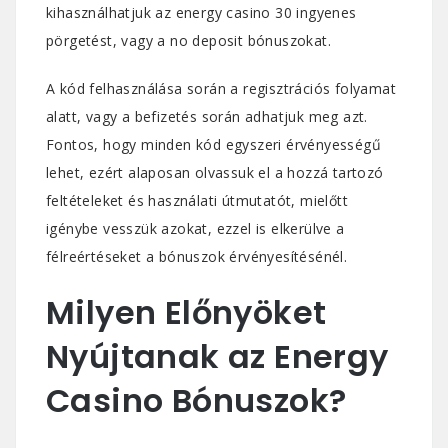
kihasználhatjuk az energy casino 30 ingyenes
pörgetést, vagy a no deposit bónuszokat.
A kód felhasználása során a regisztrációs folyamat
alatt, vagy a befizetés során adhatjuk meg azt.
Fontos, hogy minden kód egyszeri érvényességű
lehet, ezért alaposan olvassuk el a hozzá tartozó
feltételeket és használati útmutatót, mielőtt
igénybe vesszük azokat, ezzel is elkerülve a
félreértéseket a bónuszok érvényesítésénél.
Milyen Előnyöket
Nyújtanak az Energy
Casino Bónuszok?