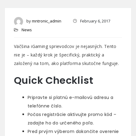
by
mntronic_admin
February 6, 2017
News
Väčšina iGaming sprievodcov je nejasných. Tento
nie je – každý krok je špecifický, praktický a
založený na tom, ako platforma skutočne funguje.
Quick Checklist
Pripravte si platnú e-mailovú adresu a
telefónne číslo.
Počas registrácie aktivujte promo kód –
zadajte ho do určeného poľa.
Pred prvým výberom dokončite overenie