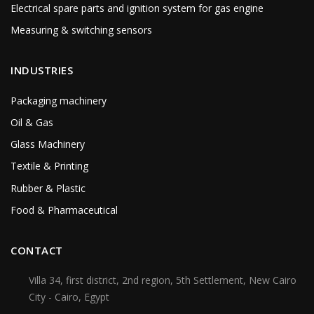
Electrical spare parts and ignition system for gas engine
Measuring & switching sensors
INDUSTRIES
Packaging machinery
Oil & Gas
Glass Machinery
Textile & Printing
Rubber & Plastic
Food & Pharmaceutical
CONTACT
Villa 34, first district, 2nd region, 5th Settlement, New Cairo
City - Cairo, Egypt