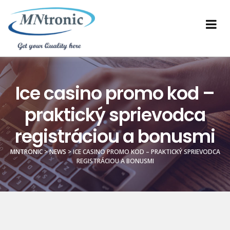
Ice casino promo kod –
praktický sprievodca
registráciou a bonusmi
MNTRONIC
>
NEWS
>
ICE CASINO PROMO KOD – PRAKTICKÝ SPRIEVODCA
REGISTRÁCIOU A BONUSMI