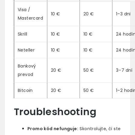
Visa /
10 €
20 €
1–3 dni
Mastercard
Skrill
10 €
10 €
24 hodí
Neteller
10 €
10 €
24 hodí
Bankový
20 €
50 €
3–7 dní
prevod
Bitcoin
20 €
50 €
1–2 hodi
Troubleshooting
Promo kód nefunguje:
Skontrolujte, či ste