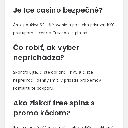
Je Ice casino bezpečné?
Áno, používa SSL šifrovanie a podlieha prísnym KYC
postupom. Licencia Curacoo je platná.
Čo robiť, ak výber
neprichádza?
Skontrolujte, či ste dokončili KYC a či ste
neprekročili denný limit. V prípade problémov
kontaktujte podporu.
Ako získať free spins s
promo kódom?
Free spins sú súčasťou uvítacieho balíčka – aktivujú