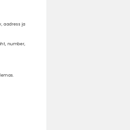
, aadress ja
äht, number,
olemas.