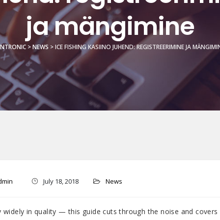
ja mängimine
NTRONIC
>
NEWS
>
ICE FISHING KASIINO JUHEND: REGISTREERIMINE JA MÄNGIMI
dmin
July 18, 2018
News
 widely in quality — this guide cuts through the noise and covers