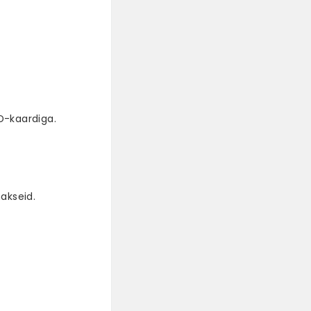
D-kaardiga.
akseid.