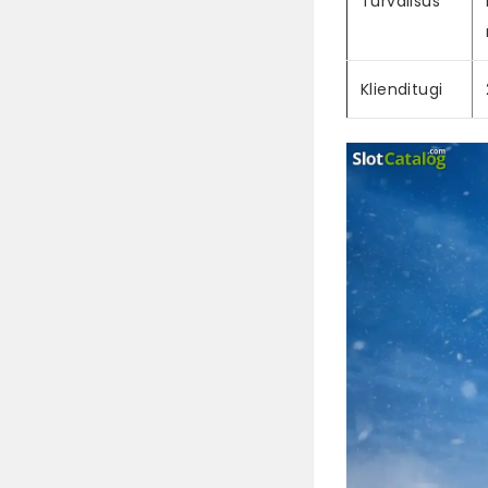
Turvalisus
Klienditugi