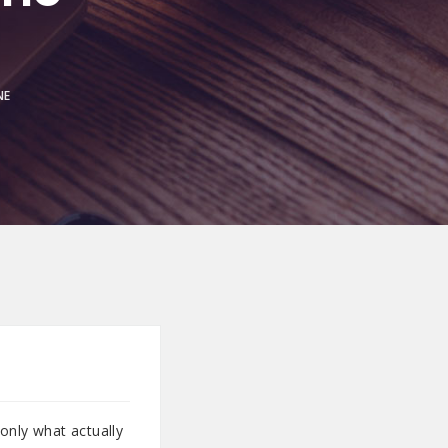
NE
 only what actually