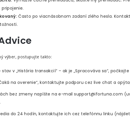
 pripojenie.
kovaný:
Často po viacnásobnom zadaní zlého hesla. Kontak
tožnosti.
 Advice
 výber, postupujte takto:
e stav v „História transakcií“ – ak je „Spracováva sa“, počkajte
„Čaká na overenie“, kontaktujte podporu cez live chat a opýta
nách bez zmeny napíšte na e-mail support@ifortuna.com (u
.
dia do 24 hodín, kontaktujte ich cez telefónnu linku (nájdet