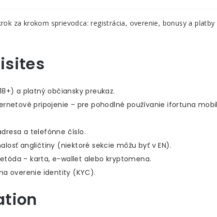
 krok za krokom sprievodca: registrácia, overenie, bonusy a platb
isites
(18+) a platný občiansky preukaz.
ternetové pripojenie – pre pohodlné používanie ifortuna mobil
dresa a telefónne číslo.
alosť angličtiny (niektoré sekcie môžu byť v EN).
etóda – karta, e-wallet alebo kryptomena.
 na overenie identity (KYC).
ation