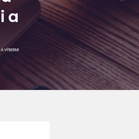
i a
 A VÝBERMI