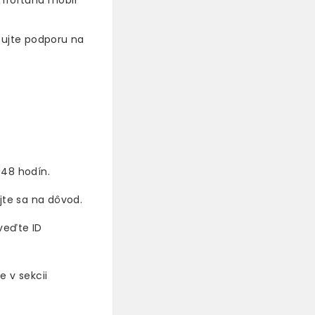
tujte podporu na
 48 hodín.
jte sa na dôvod.
veďte ID
e v sekcii