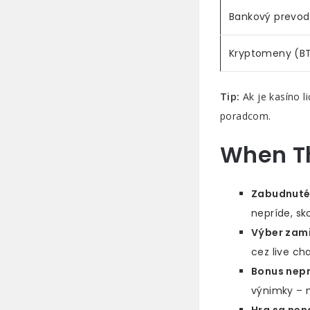
Bankový prevod
Kryptomeny (BT
Tip:
Ak je kasíno l
poradcom.
When T
Zabudnuté 
nepríde, sk
Výber zami
cez live cha
Bonus nepr
výnimky – n
Hra sa nen