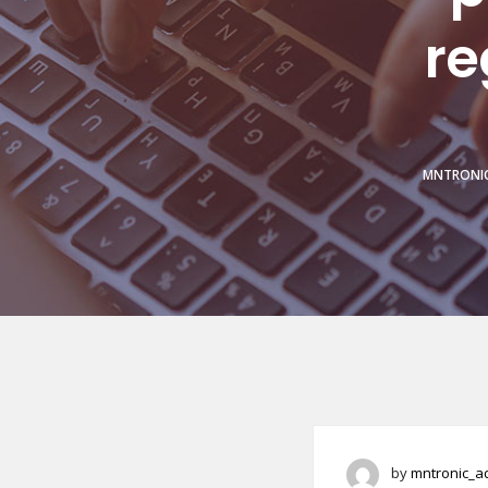
re
MNTRONI
by
mntronic_a