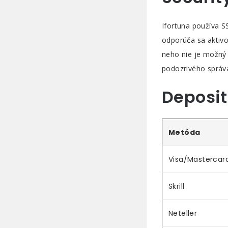
Ifortuna používa S
odporúča sa aktivo
neho nie je možný 
podozrivého správ
Deposit
Metóda
Visa/Mastercar
Skrill
Neteller