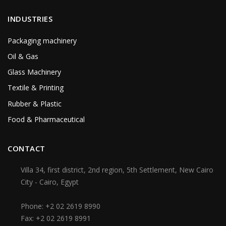
INDUSTRIES
Packaging machinery
Oil & Gas
Glass Machinery
Textile & Printing
Rubber & Plastic
Food & Pharmaceutical
CONTACT
Villa 34, first district, 2nd region, 5th Settlement, New Cairo
City - Cairo, Egypt
Phone:
+2 02 2619 8990
Fax:
+2 02 2619 8991