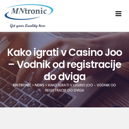
Kako igrati v Casino Joo
– Vodnik od registracije
do dviga
MNTRONIC
>
NEWS
>
KAKO IGRATI V CASINO JOO – VODNIK OD
REGISTRACIJE DO DVIGA