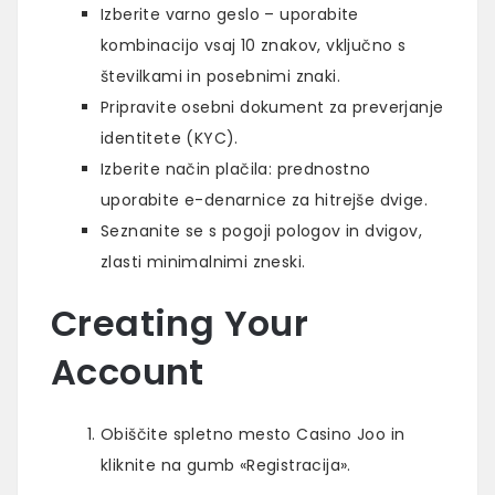
Izberite varno geslo – uporabite
kombinacijo vsaj 10 znakov, vključno s
številkami in posebnimi znaki.
Pripravite osebni dokument za preverjanje
identitete (KYC).
Izberite način plačila: prednostno
uporabite e-denarnice za hitrejše dvige.
Seznanite se s pogoji pologov in dvigov,
zlasti minimalnimi zneski.
Creating Your
Account
Obiščite spletno mesto Casino Joo in
kliknite na gumb «Registracija».