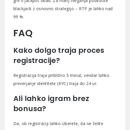
gre v jackpot sklad. Za manj tveganja poskusite
blackjack z osnovno strategijo – RTP je lahko nad
99 %.
FAQ
Kako dolgo traja proces
registracije?
Registracija traja približno 5 minut, vendar lahko
preverjanje identitete (KYC) traja do 24 ur.
Ali lahko igram brez
bonusa?
Da, ob registraciji lahko izberete, da ne želite