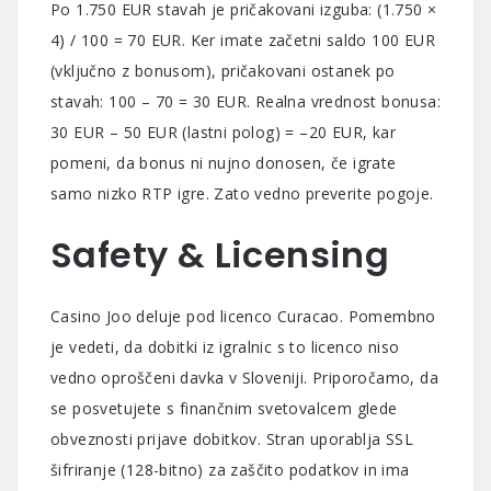
Po 1.750 EUR stavah je pričakovani izguba: (1.750 ×
4) / 100 = 70 EUR. Ker imate začetni saldo 100 EUR
(vključno z bonusom), pričakovani ostanek po
stavah: 100 – 70 = 30 EUR. Realna vrednost bonusa:
30 EUR – 50 EUR (lastni polog) = –20 EUR, kar
pomeni, da bonus ni nujno donosen, če igrate
samo nizko RTP igre. Zato vedno preverite pogoje.
Safety & Licensing
Casino Joo deluje pod licenco Curacao. Pomembno
je vedeti, da dobitki iz igralnic s to licenco niso
vedno oproščeni davka v Sloveniji. Priporočamo, da
se posvetujete s finančnim svetovalcem glede
obveznosti prijave dobitkov. Stran uporablja SSL
šifriranje (128-bitno) za zaščito podatkov in ima