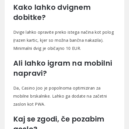
Kako lahko dvignem
dobitke?
Dvige lahko opravite preko istega načina kot polog
(razen kartic, kjer so možna bančna nakazila).
Minimalni dvig je običajno 10 EUR.
Ali lahko igram na mobilni
napravi?
Da, Casino Joo je popolnoma optimiziran za
mobilne brskalnike. Lahko ga dodate na začetni
zaslon kot PWA.
Kaj se zgodi, če pozabim