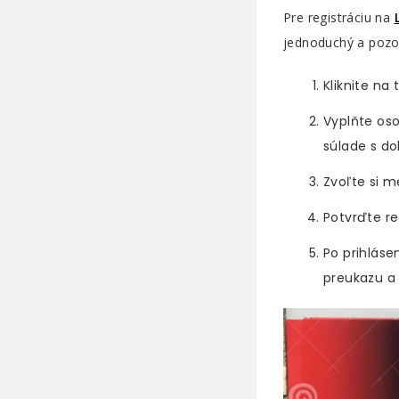
Pre registráciu na
jednoduchý a pozos
Kliknite na 
Vyplňte oso
súlade s do
Zvoľte si 
Potvrďte re
Po prihláse
preukazu a