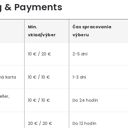
g & Payments
Min.
Čas spracovania
vklad/výber
výberu
10 € / 20 €
2-5 dní
ná karta
10 € / 10 €
1-3 dni
ller,
10 € / 10 €
Do 24 hodín
20 € / 20 €
Do 12 hodín