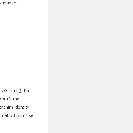
variance.
 eGaming). Pri
odporúčame
rením identity
r náhodných čísel