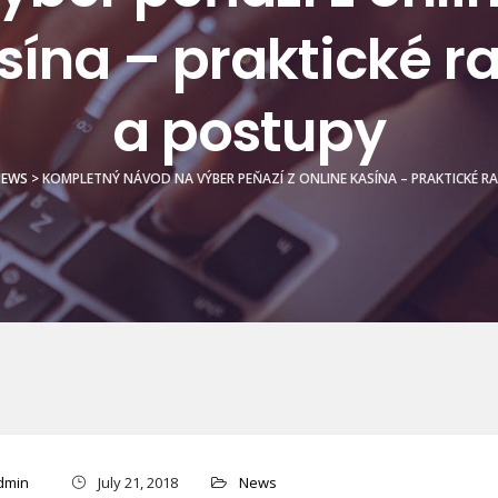
sína – praktické r
a postupy
NEWS
>
KOMPLETNÝ NÁVOD NA VÝBER PEŇAZÍ Z ONLINE KASÍNA – PRAKTICKÉ R
dmin
July 21, 2018
News