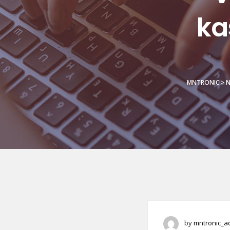
ka
MNTRONIC
>
by
mntronic_a