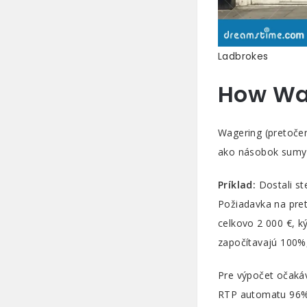
Ladbrokes
How Wa
Wagering (pretočen
ako násobok sumy 
Príklad:
Dostali st
Požiadavka na pret
celkovo 2 000 €, k
započítavajú 100%,
Pre výpočet očakáv
RTP automatu 96% a