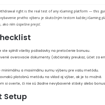
 withdrawal right is the real test of any iGaming platform — this 
e vybavenie prvého výberu je skutočným testom každej iGaming pl
, ako ním úspešne prejsť.
hecklist
že ste splnili všetky požiadavky na pretočenie bonusu.
ravené overovacie dokumenty (občiansky preukaz, účet za en
te minimálnu a maximálnu sumu výberu pre vašu metódu.
rovnakú platobnú metódu na vklad aj výber, ak je to možné.
om si overte, či nie sú žiadne nevybavené stávky alebo bon
t Setup