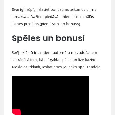
Svarīgi:
rūpīgi izlasiet bonusu noteikumus pirms
iemaksas. Dažiem piedāvājumiem ir minimālās
likmes prasības (piemēram, 1x bonuss).
Spēles un bonusi
Spēļu klāstā ir simtiem automātu no vadošajiem
izstrādātājiem, kā arī galda spēles un live kazino.
Meklējot izklaidi, ieskatieties jaunāko spēļu sadaļā