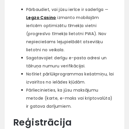
Pārbaudiet, vai jūsu ierīce ir saderīga —
Legzo Casino
izmanto mobilajām
ierīcēm optimizētu tīmekļa vietni
(progresīvo tīmekļa lietotni PWA). Nav
nepieciešams lejupielādēt atsevišķu
lietotni no veikala.
Sagatavojiet derīgu e-pasta adresi un
tālruņa numuru verifikācijai.
Notīriet pārlūkprogrammas kešatmiņu, lai
izvairītos no ielādes kļūdām.
Pārliecinieties, ka jūsu maksājumu
metode (karte, e-maks vai kriptovalūta)
ir gatava darījumiem.
Reģistrācija