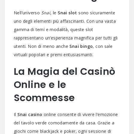
Nell’universo
Snai
, le
Snai slot
sono sicuramente
uno degli elementi più affascinanti. Con una vasta
gamma di temi e modalità, queste slot
rappresentano un’esperienza magnifica per tutti gli
utenti. Non di meno anche
Snai bingo
, con sale
virtuali popolari e premi entusiasmanti.
La Magia del Casinò
Online e le
Scommesse
Il
Snai casino
online consente di vivere l’emozione
del tavolo verde comodamente da casa. Grazie a
giochi come blackjack e poker, ogni sessione di