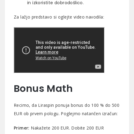
in izkoristite dobrodošlico.
Za lažjo predstavo si oglejte video navodila:
Bonus Math
Recimo, da Liraspin ponuja bonus do 100 % do 500
EUR ob prvem pologu. Poglejmo natančen izračun:
Primer:
Nakažete 200 EUR. Dobite 200 EUR