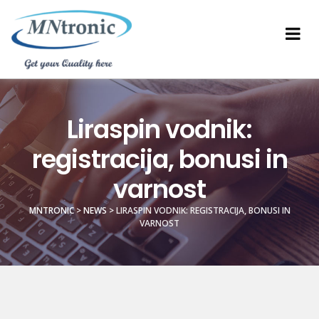
Liraspin vodnik:
registracija, bonusi in
varnost
MNTRONIC
>
NEWS
>
LIRASPIN VODNIK: REGISTRACIJA, BONUSI IN
VARNOST