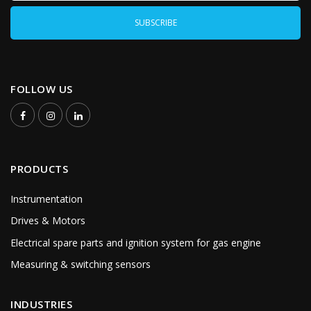
FOLLOW US
PRODUCTS
Instrumentation
Drives & Motors
Electrical spare parts and ignition system for gas engine
Measuring & switching sensors
INDUSTRIES