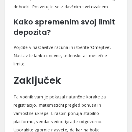
dohodki. Posvetujte se z davčnim svetovalcem.
Kako spremenim svoj limit
depozita?
Pojdite v nastavitve računa in izberite ‘Omejitve’.
Nastavite lahko dnevne, tedenske ali mesečne
limite.
Zaključek
Ta vodnik vam je pokazal natančne korake za
registracijo, matematični pregled bonusa in
varnostne ukrepe. Liraspin ponuja stabilno
platformo, vendar vedno igrajte odgovorno.
Uporabite zgornje nasvete, da kar najbolje