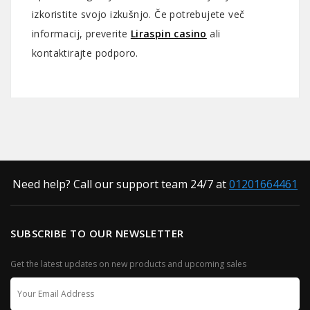
izkoristite svojo izkušnjo. Če potrebujete več
informacij, preverite
Liraspin casino
ali
kontaktirajte podporo.
Need help? Call our support team 24/7 at
01201664461
SUBSCRIBE TO OUR NEWSLETTER
Get the latest updates on new products and upcoming sales