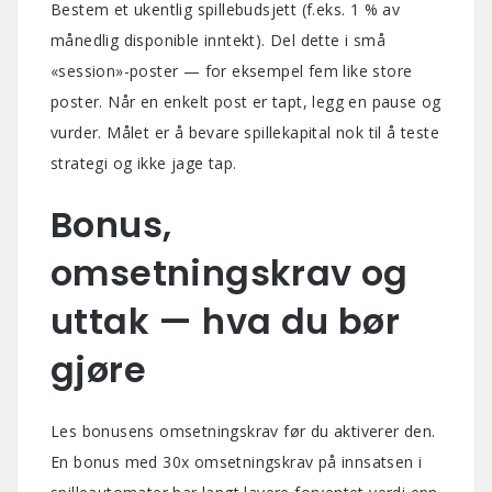
Bestem et ukentlig spillebudsjett (f.eks. 1 % av
månedlig disponible inntekt). Del dette i små
«session»-poster — for eksempel fem like store
poster. Når en enkelt post er tapt, legg en pause og
vurder. Målet er å bevare spillekapital nok til å teste
strategi og ikke jage tap.
Bonus,
omsetningskrav og
uttak — hva du bør
gjøre
Les bonusens omsetningskrav før du aktiverer den.
En bonus med 30x omsetningskrav på innsatsen i