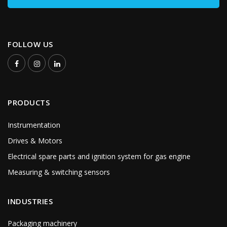
FOLLOW US
PRODUCTS
Instrumentation
Drives & Motors
Electrical spare parts and ignition system for gas engine
Measuring & switching sensors
INDUSTRIES
Packaging machinery