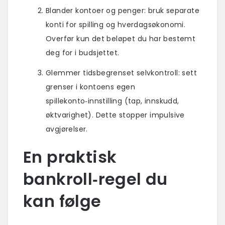
Blander kontoer og penger: bruk separate
konti for spilling og hverdagsøkonomi.
Overfør kun det beløpet du har bestemt
deg for i budsjettet.
Glemmer tidsbegrenset selvkontroll: sett
grenser i kontoens egen
spillekonto‑innstilling (tap, innskudd,
øktvarighet). Dette stopper impulsive
avgjørelser.
En praktisk
bankroll‑regel du
kan følge