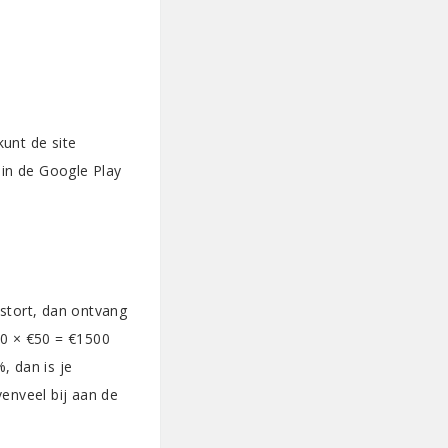
kunt de site
 in de Google Play
stort, dan ontvang
30 × €50 = €1500
, dan is je
venveel bij aan de