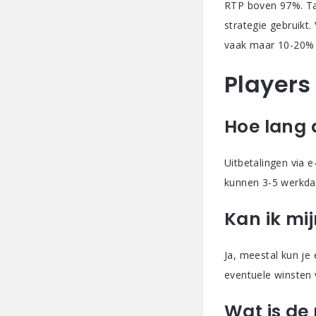
RTP boven 97%. Taf
strategie gebruikt
vaak maar 10-20% m
Players
Hoe lang 
Uitbetalingen via 
kunnen 3-5 werkda
Kan ik mi
Ja, meestal kun je
eventuele winsten 
Wat is de