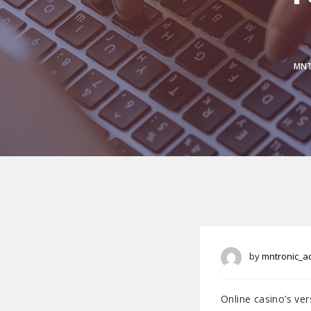
MNT
by
mntronic_a
Online casino’s ver