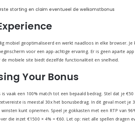
rste storting en claim eventueel de welkomstbonus
Experience
dig mobiel geoptimaliseerd en werkt naadloos in elke browser. Je 
eginscherm voor een app-achtige ervaring. Er is geen aparte app
de mobiele site biedt dezelfde functionaliteit en snelheid.
sing Your Bonus
s vaak een 100% match tot een bepaald bedrag. Stel dat je €50 
nzetvereiste is meestal 30x het bonusbedrag. In dit geval moet je 
e winsten kunt opnemen. Speel je gokkasten met een RTP van 96%
ver die inzet €1500 × 4% = €60. Let op: niet alle spellen dragen e