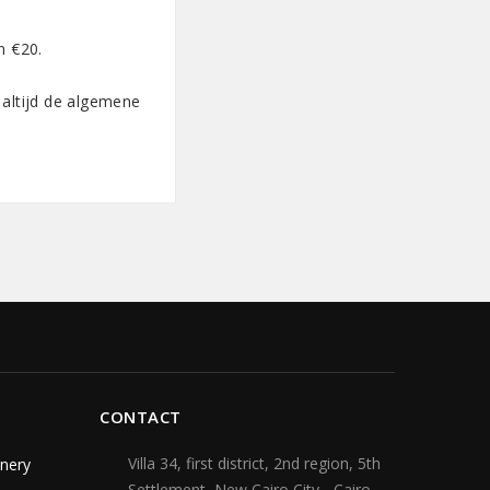
n €20.
 altijd de algemene
CONTACT
Villa 34, first district, 2nd region, 5th
nery
Settlement, New Cairo City - Cairo,