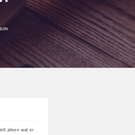
ELEN
delt alleen wat er