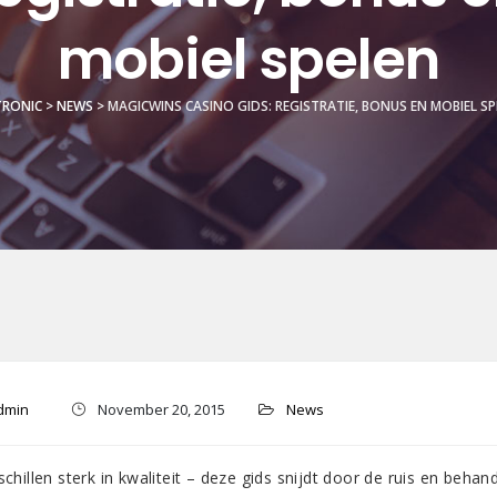
mobiel spelen
RONIC
>
NEWS
>
MAGICWINS CASINO GIDS: REGISTRATIE, BONUS EN MOBIEL SP
dmin
November 20, 2015
News
schillen sterk in kwaliteit – deze gids snijdt door de ruis en behan