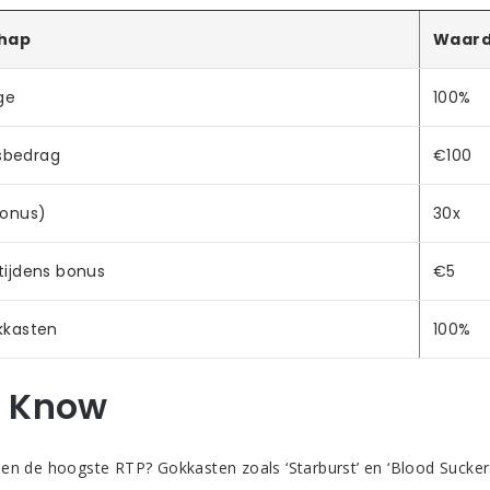
hap
Waar
ge
100%
sbedrag
€100
bonus)
30x
tijdens bonus
€5
kkasten
100%
o Know
en de hoogste RTP? Gokkasten zoals ‘Starburst’ en ‘Blood Sucker