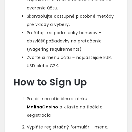
overenie účtu.
Skontrolujte dostupné platobné metódy
pre vklady a výbery.
Prečítajte si podmienky bonusov –
obzvlášť požiadavky na pretočenie
(wagering requirements).
Zvoľte si menu účtu – najčastejšie EUR,
USD alebo CZK.
How to Sign Up
Prejdite na oficiálnu stránku
MalinaCasino
a kliknite na tlačidlo
Registrácia.
Vyplňte registračný formulár – meno,