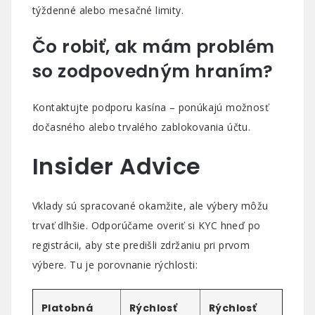
týždenné alebo mesačné limity.
Čo robiť, ak mám problém
so zodpovedným hraním?
Kontaktujte podporu kasína – ponúkajú možnosť
dočasného alebo trvalého zablokovania účtu.
Insider Advice
Vklady sú spracované okamžite, ale výbery môžu
trvať dlhšie. Odporúčame overiť si KYC hneď po
registrácii, aby ste predišli zdržaniu pri prvom
výbere. Tu je porovnanie rýchlosti:
Platobná
Rýchlosť
Rýchlosť