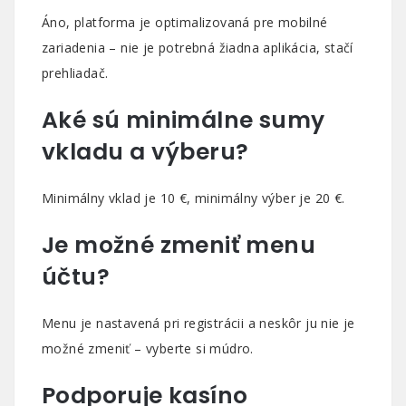
Áno, platforma je optimalizovaná pre mobilné
zariadenia – nie je potrebná žiadna aplikácia, stačí
prehliadač.
Aké sú minimálne sumy
vkladu a výberu?
Minimálny vklad je 10 €, minimálny výber je 20 €.
Je možné zmeniť menu
účtu?
Menu je nastavená pri registrácii a neskôr ju nie je
možné zmeniť – vyberte si múdro.
Podporuje kasíno