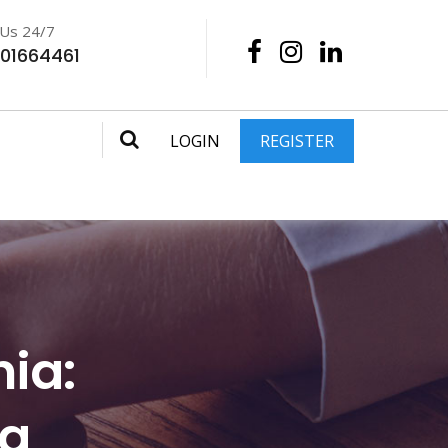
 Us 24/7
201664461
LOGIN
REGISTER
ia:
na