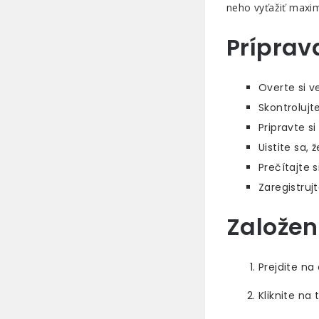
neho vyťažiť maxi
Príprav
Overte si v
Skontrolujt
Pripravte s
Uistite sa,
Prečítajte
Zaregistruj
Založen
Prejdite na
Kliknite na