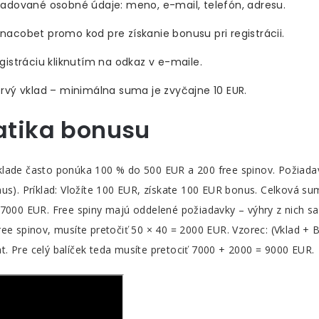
adované osobné údaje: meno, e-mail, telefón, adresu.
acobet promo kod pre získanie bonusu pri registrácii.
gistráciu kliknutím na odkaz v e-maile.
rvý vklad – minimálna suma je zvyčajne 10 EUR.
tika bonusu
klade často ponúka 100 % do 500 EUR a 200 free spinov. Požiada
nus). Príklad: Vložíte 100 EUR, získate 100 EUR bonus. Celková s
 7000 EUR. Free spiny majú oddelené požiadavky – výhry z nich sa
ree spinov, musíte pretočiť 50 × 40 = 2000 EUR. Vzorec: (Vklad +
. Pre celý balíček teda musíte pretociť 7000 + 2000 = 9000 EUR.