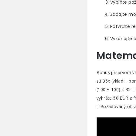
Vyplňte pož
Zadajte mon
Potvrďte re
Vykonajte p
Matema
Bonus pri prvom v
sú 35x (vklad + bo
(100 + 100) × 35 =
vyhráte 50 EUR z f
= Požadovaný obrat