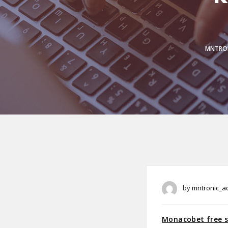
MNTRO
by
mntronic_a
Monacobet free s