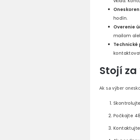
vklad. Kont
Oneskoren
hodín.
Overenie ú
mailom aleb
Technické 
kontaktova
Stojí z
Ak sa výber onesko
Skontrolujt
Počkajte 48
Kontaktujt