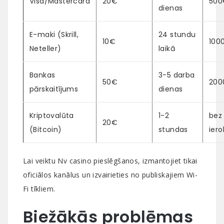
Visa/Mastercard
20€
500
dienas
E-maki (Skrill,
24 stundu
10€
100
Neteller)
laikā
Bankas
3-5 darba
50€
200
pārskaitījums
dienas
Kriptovalūta
1-2
bez
20€
(Bitcoin)
stundas
ier
Lai veiktu Nv casino pieslēgšanos, izmantojiet tikai
oficiālos kanālus un izvairieties no publiskajiem Wi-
Fi tīkliem.
Biežākās problēmas