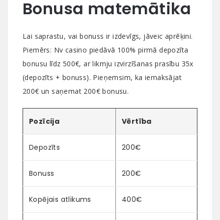
Bonusa matemātika
Lai saprastu, vai bonuss ir izdevīgs, jāveic aprēķini.
Piemērs: Nv casino piedāvā 100% pirmā depozīta
bonusu līdz 500€, ar likmju izvirzīšanas prasību 35x
(depozīts + bonuss). Pieņemsim, ka iemaksājat
200€ un saņemat 200€ bonusu.
Pozīcija
Vērtība
Depozīts
200€
Bonuss
200€
Kopējais atlikums
400€