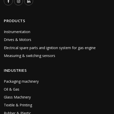
PRODUCTS
Instrumentation
Drives & Motors
Electrical spare parts and ignition system for gas engine
Measuring & switching sensors
INDUSTRIES
Packaging machinery
Oil & Gas
Glass Machinery
Textile & Printing
Rubber & Plastic