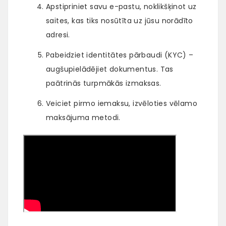
Apstipriniet savu e-pastu, noklikšķinot uz
saites, kas tiks nosūtīta uz jūsu norādīto
adresi.
Pabeidziet identitātes pārbaudi (KYC) –
augšupielādējiet dokumentus. Tas
paātrinās turpmākās izmaksas.
Veiciet pirmo iemaksu, izvēloties vēlamo
maksājuma metodi.