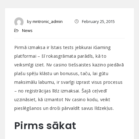
by
mntronic_admin
February 25, 2015
News
Pirmā izmaksa ir īstais tests jebkurai iGaming
platformai – šī rokasgrāmata parādīs, kā to
veiksmīgi iziet. Nv casino tiešsaistes kazino piedāvā
plašu spēļu klāstu un bonusus, taču, lai gūtu
maksimālu labumu, ir svarīgi izprast visus procesus
– no reģistrācijas līdz izmaksai. Šajā ceļvedī
uzzināsiet, kā izmantot Nv casino kodu, veikt
pieslēgšanos un droši pārvaldīt savus līdzekļus.
Pirms sākat