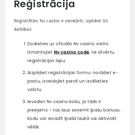
Reģistrācija
Reģistrēties Nv casino ir vienkārši. Izpildiet šīs
darbības:
Dodieties uz oficiālo Nv casino vietni.
Izmantojiet
Nv casino code
, lai atvērtu
reģistrācijas lapu.
Aizpildiet reģistrācijas formu: norādiet e-
pastu, izveidojiet paroli un izvēlieties
valūtu.
Ievadiet Nv casino kodu, ja tāds ir
pieejams – tas ļaus saņemt īpašu bonusu.
Kodu var ievadīt īpašā laukā vai aktivizēt
vēlāk.