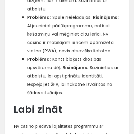
aizņemt līdz 7 dienām. Sazinieties ar
atbalstu.
Problēma:
Spēle neielādējas.
Risinājums:
Atjauniniet pārlūkprogrammu, notīriet
kešatmiņu vai mēģiniet citu ierīci. Nv
casino ir mobīlajām ierīcēm optimizēta
vietne (PWA), nevis atsevišķa lietotne.
Problēma:
Konts bloķēts drošības
apsvērumu dēļ.
Risinājums:
Sazinieties ar
atbalstu, lai apstiprinātu identitāti.
Iespējojiet 2FA, lai nākotnē izvairītos no
šādas situācijas.
Labi zināt
Nv casino piedāvā lojalitātes programmu ar