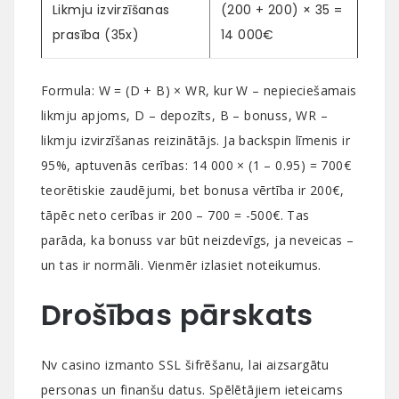
Likmju izvirzīšanas
(200 + 200) × 35 =
prasība (35x)
14 000€
Formula: W = (D + B) × WR, kur W – nepieciešamais
likmju apjoms, D – depozīts, B – bonuss, WR –
likmju izvirzīšanas reizinātājs. Ja backspin līmenis ir
95%, aptuvenās cerības: 14 000 × (1 – 0.95) = 700€
teorētiskie zaudējumi, bet bonusa vērtība ir 200€,
tāpēc neto cerības ir 200 – 700 = -500€. Tas
parāda, ka bonuss var būt neizdevīgs, ja neveicas –
un tas ir normāli. Vienmēr izlasiet noteikumus.
Drošības pārskats
Nv casino izmanto SSL šifrēšanu, lai aizsargātu
personas un finanšu datus. Spēlētājiem ieteicams