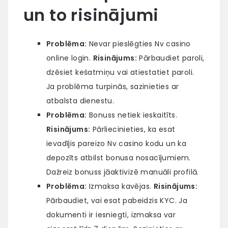
un to risinājumi
Problēma:
Nevar pieslēgties Nv casino
online login.
Risinājums:
Pārbaudiet paroli,
dzēsiet kešatmiņu vai atiestatiet paroli.
Ja problēma turpinās, sazinieties ar
atbalsta dienestu.
Problēma:
Bonuss netiek ieskaitīts.
Risinājums:
Pārliecinieties, ka esat
ievadījis pareizo Nv casino kodu un ka
depozīts atbilst bonusa nosacījumiem.
Dažreiz bonuss jāaktivizē manuāli profilā.
Problēma:
Izmaksa kavējas.
Risinājums:
Pārbaudiet, vai esat pabeidzis KYC. Ja
dokumenti ir iesniegti, izmaksa var