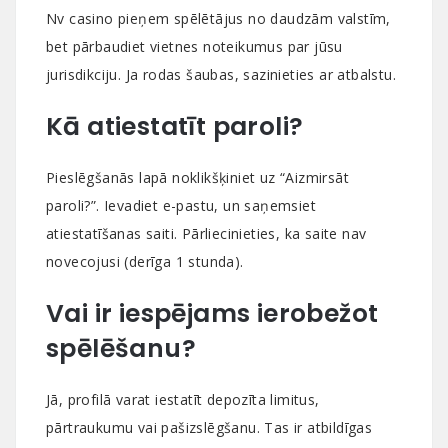
Nv casino pieņem spēlētājus no daudzām valstīm,
bet pārbaudiet vietnes noteikumus par jūsu
jurisdikciju. Ja rodas šaubas, sazinieties ar atbalstu.
Kā atiestatīt paroli?
Pieslēgšanās lapā noklikšķiniet uz “Aizmirsāt
paroli?”. Ievadiet e-pastu, un saņemsiet
atiestatīšanas saiti. Pārliecinieties, ka saite nav
novecojusi (derīga 1 stunda).
Vai ir iespējams ierobežot
spēlēšanu?
Jā, profilā varat iestatīt depozīta limitus,
pārtraukumu vai pašizslēgšanu. Tas ir atbildīgas