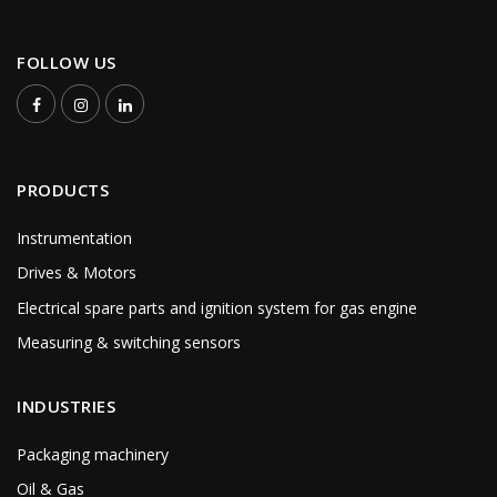
FOLLOW US
PRODUCTS
Instrumentation
Drives & Motors
Electrical spare parts and ignition system for gas engine
Measuring & switching sensors
INDUSTRIES
Packaging machinery
Oil & Gas