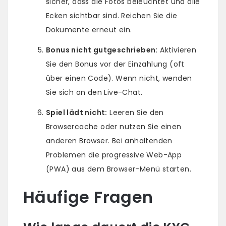
sicher, dass die Fotos beleuchtet und alle
Ecken sichtbar sind. Reichen Sie die
Dokumente erneut ein.
Bonus nicht gutgeschrieben:
Aktivieren
Sie den Bonus vor der Einzahlung (oft
über einen Code). Wenn nicht, wenden
Sie sich an den Live-Chat.
Spiel lädt nicht:
Leeren Sie den
Browsercache oder nutzen Sie einen
anderen Browser. Bei anhaltenden
Problemen die progressive Web-App
(PWA) aus dem Browser-Menü starten.
Häufige Fragen