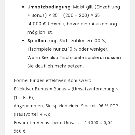
Umsatzbedingung:
Meist gilt (Einzahlung
+ Bonus) × 35 = (200 + 200) × 35 =
14.000 € Umsatz, bevor eine Auszahlung
möglich ist.
Spielbeitrag:
Slots zählen zu 100 %,
Tischspiele nur zu 10 % oder weniger.
Wenn Sie also Tischspiele spielen, müssen
Sie deutlich mehr setzen.
Formel für den effektiven Bonuswert:
Effektiver Bonus = Bonus – (Umsatzanforderung ×
(1 – RTP))
Angenommen, Sie spielen einen Slot mit 96 % RTP
(Hausvorteil 4 %):
Erwarteter Verlust beim Umsatz = 14.000 × 0,04 =
560 €.