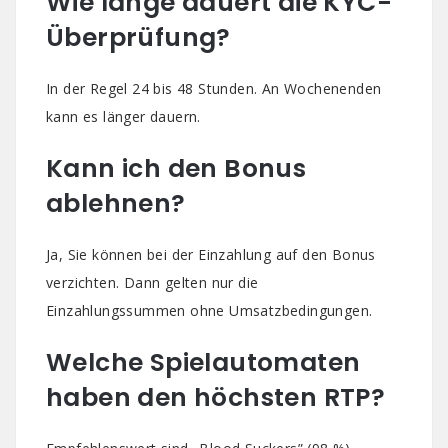
Wie lange dauert die KYC-
Überprüfung?
In der Regel 24 bis 48 Stunden. An Wochenenden
kann es länger dauern.
Kann ich den Bonus
ablehnen?
Ja, Sie können bei der Einzahlung auf den Bonus
verzichten. Dann gelten nur die
Einzahlungssummen ohne Umsatzbedingungen.
Welche Spielautomaten
haben den höchsten RTP?