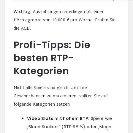
Wichtig:
Auszahlungen unterliegen oft einer
Höchstgrenze von 10.000 € pro Woche. Prüfen Sie
die AGB.
Profi-Tipps: Die
besten RTP-
Kategorien
Nicht alle Spiele sind gleich. Um Ihre
Gewinnchancen zu maximieren, sollten Sie auf
folgende Kategorien setzen:
Video Slots mit hohem RTP:
Spiele wie
„Blood Suckers” (RTP 98 %) oder „Mega