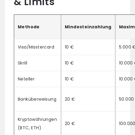
& Limits
Methode
Mindesteinzahlung
Maxim
Visa/Mastercard
10 €
5.000 
Skrill
10 €
10.000
Neteller
10 €
10.000
Banküberweisung
20 €
50.000
Kryptowährungen
20 €
100.00
(BTC, ETH)