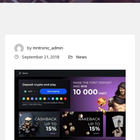
by
mntronic_admin
September 21, 2018
News