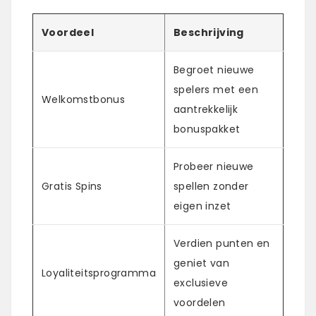
Voordeel
Beschrijving
Begroet nieuwe
spelers met een
Welkomstbonus
aantrekkelijk
bonuspakket
Probeer nieuwe
Gratis Spins
spellen zonder
eigen inzet
Verdien punten en
geniet van
Loyaliteitsprogramma
exclusieve
voordelen