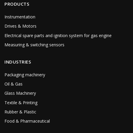
PRODUCTS
Instrumentation
Drives & Motors
Electrical spare parts and ignition system for gas engine
Measuring & switching sensors
INDUSTRIES
Packaging machinery
Oil & Gas
Glass Machinery
Textile & Printing
Rubber & Plastic
Food & Pharmaceutical