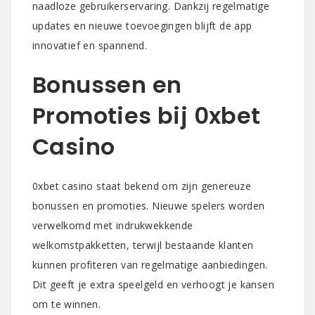
naadloze gebruikerservaring. Dankzij regelmatige
updates en nieuwe toevoegingen blijft de app
innovatief en spannend.
Bonussen en
Promoties bij 0xbet
Casino
0xbet casino staat bekend om zijn genereuze
bonussen en promoties. Nieuwe spelers worden
verwelkomd met indrukwekkende
welkomstpakketten, terwijl bestaande klanten
kunnen profiteren van regelmatige aanbiedingen.
Dit geeft je extra speelgeld en verhoogt je kansen
om te winnen.