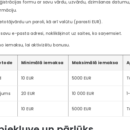
reģistrācijas formu ar savu vārdu, uzvārdu, dzimšanas datumu,
rmāciju.
lietotājvārdu un paroli, kā arī valūtu (parasti EUR).
t savu e-pasta adresi, noklikšķinot uz saites, ko saņemsiet.
mo iemaksu, lai aktivizētu bonusu.
etode
Minimālā iemaksa
Maksimālā iemaksa
A
d
10 EUR
5000 EUR
T
ījums
20 EUR
10 000 EUR
1
10 EUR
5000 EUR
T
piekļuve un pārlūks