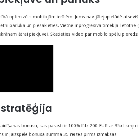
lnībā optimizēts mobilajām ierīcēm. Jums nav jālejupielādē atsevi
vietni pārlūkā un piesakieties. Vietne ir progresīvā tīmekļa lietotne
rānam ātrai piekļuvei. Skatieties video par mobilo spēļu pieredzi
stratēģija
aidīšanas bonusu, kas parasti ir 100% līdz 200 EUR ar 35x likmju i
s ir jāizspēlē bonusa summa 35 reizes pirms izmaksas.