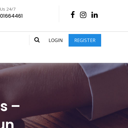
 Us 24/7
201664461
LOGIN
REGISTER
s –
 un