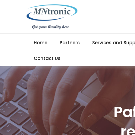
Home
Partners
Services and Supp
Contact Us
Pa
re