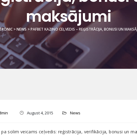
maksājumi
TRONIC
>
NEWS
>
PAFBET KAZINO CEĻVEDIS – REĢISTRĀCIJA, BONUSI UN MAKSĀ
dmin
August 4, 2015
News
oli pa solim veicams ceļvedis: reģistrācija, verifikācija, bonusi un