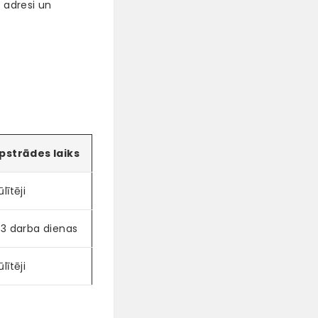
 adresi un
pstrādes laiks
ūlītēji
-3 darba dienas
ūlītēji