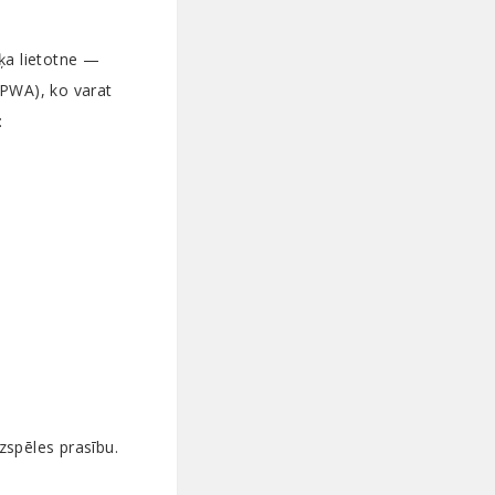
šķa lietotne —
 (PWA), ko varat
:
zspēles prasību.