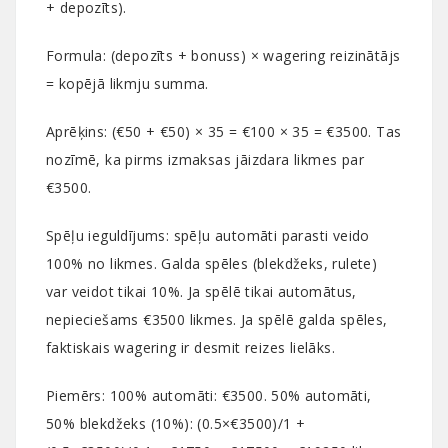
+ depozīts).
Formula: (depozīts + bonuss) × wagering reizinātājs
= kopējā likmju summa.
Aprēķins: (€50 + €50) × 35 = €100 × 35 = €3500. Tas
nozīmē, ka pirms izmaksas jāizdara likmes par
€3500.
Spēļu ieguldījums: spēļu automāti parasti veido
100% no likmes. Galda spēles (blekdžeks, rulete)
var veidot tikai 10%. Ja spēlē tikai automātus,
nepieciešams €3500 likmes. Ja spēlē galda spēles,
faktiskais wagering ir desmit reizes lielāks.
Piemērs: 100% automāti: €3500. 50% automāti,
50% blekdžeks (10%): (0.5×€3500)/1 +