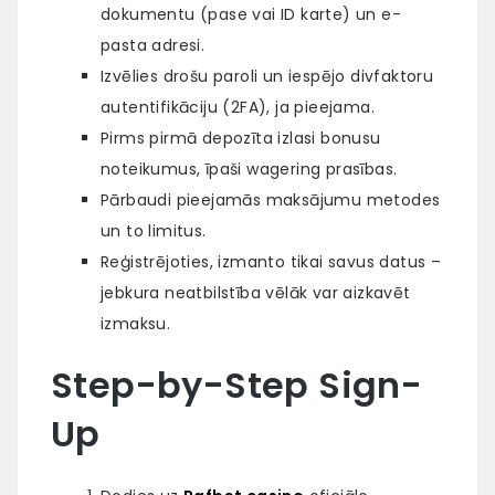
dokumentu (pase vai ID karte) un e-
pasta adresi.
Izvēlies drošu paroli un iespējo divfaktoru
autentifikāciju (2FA), ja pieejama.
Pirms pirmā depozīta izlasi bonusu
noteikumus, īpaši wagering prasības.
Pārbaudi pieejamās maksājumu metodes
un to limitus.
Reģistrējoties, izmanto tikai savus datus –
jebkura neatbilstība vēlāk var aizkavēt
izmaksu.
Step-by-Step Sign-
Up