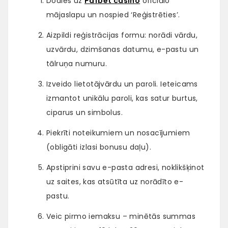
Dodies uz
Pafbet casino
oficiālo
mājaslapu un nospied ‘Reģistrēties’.
Aizpildi reģistrācijas formu: norādi vārdu,
uzvārdu, dzimšanas datumu, e-pastu un
tālruņa numuru.
Izveido lietotājvārdu un paroli. Ieteicams
izmantot unikālu paroli, kas satur burtus,
ciparus un simbolus.
Piekrīti noteikumiem un nosacījumiem
(obligāti izlasi bonusu daļu).
Apstiprini savu e-pasta adresi, noklikšķinot
uz saites, kas atsūtīta uz norādīto e-
pastu.
Veic pirmo iemaksu – minētās summas