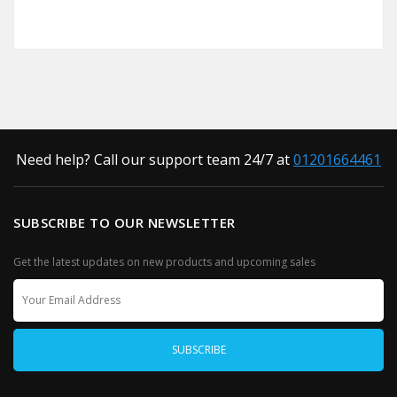
Need help? Call our support team 24/7 at
01201664461
SUBSCRIBE TO OUR NEWSLETTER
Get the latest updates on new products and upcoming sales