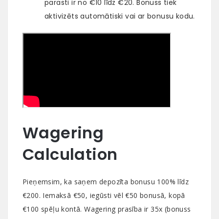
parasti ir no €10 līdz €20. Bonuss tiek
aktivizēts automātiski vai ar bonusu kodu.
Wagering
Calculation
Pieņemsim, ka saņem depozīta bonusu 100% līdz
€200. Iemaksā €50, iegūsti vēl €50 bonusā, kopā
€100 spēļu kontā. Wagering prasība ir 35x (bonuss