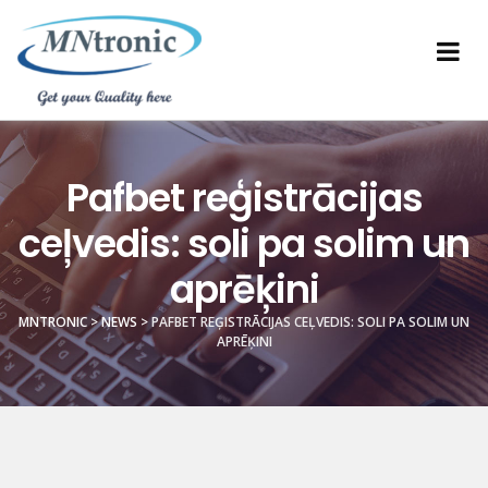
Pafbet reģistrācijas
ceļvedis: soli pa solim un
aprēķini
MNTRONIC
>
NEWS
>
PAFBET REĢISTRĀCIJAS CEĻVEDIS: SOLI PA SOLIM UN
APRĒĶINI