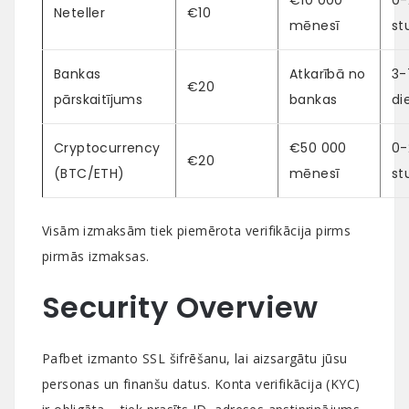
Neteller
€10
mēnesī
st
Bankas
Atkarībā no
3-
€20
pārskaitījums
bankas
di
Cryptocurrency
€50 000
0-
€20
(BTC/ETH)
mēnesī
st
Visām izmaksām tiek piemērota verifikācija pirms
pirmās izmaksas.
Security Overview
Pafbet izmanto SSL šifrēšanu, lai aizsargātu jūsu
personas un finanšu datus. Konta verifikācija (KYC)