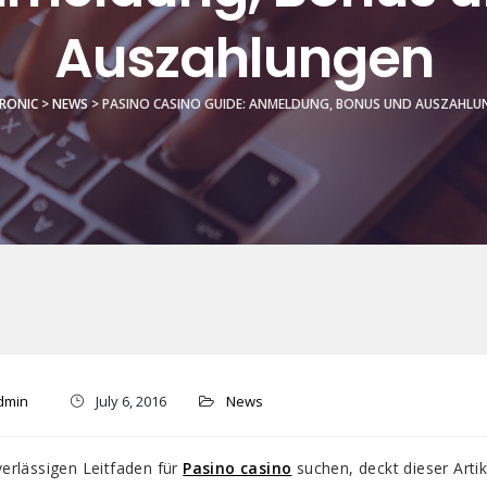
Auszahlungen
RONIC
>
NEWS
>
PASINO CASINO GUIDE: ANMELDUNG, BONUS UND AUSZAHLU
dmin
July 6, 2016
News
erlässigen Leitfaden für
Pasino casino
suchen, deckt dieser Artik