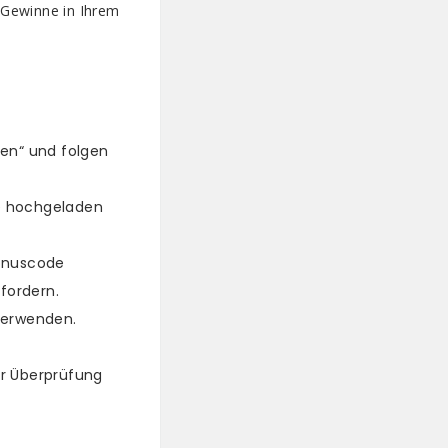
 Gewinne in Ihrem
sen“ und folgen
e hochgeladen
Bonuscode
fordern.
verwenden.
ur Überprüfung