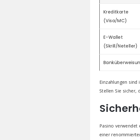
Kreditkarte
(Visa/MC)
E-Wallet
(Skrill/Neteller)
Banküberweisu
Einzahlungen sind 
Stellen Sie sicher
Sicherh
Pasino verwendet e
einer renommierte