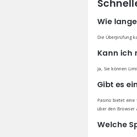
Schnell
Wie lange
Die Überprüfung k
Kann ich 
Ja, Sie können Lim
Gibt es e
Pasino bietet eine 
über den Browser 
Welche Sp