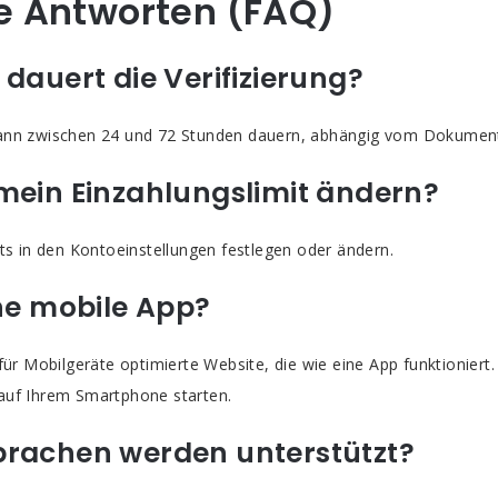
e Antworten (FAQ)
 dauert die Verifizierung?
ann zwischen 24 und 72 Stunden dauern, abhängig vom Dokume
mein Einzahlungslimit ändern?
its in den Kontoeinstellungen festlegen oder ändern.
ine mobile App?
für Mobilgeräte optimierte Website, die wie eine App funktioniert.
auf Ihrem Smartphone starten.
rachen werden unterstützt?