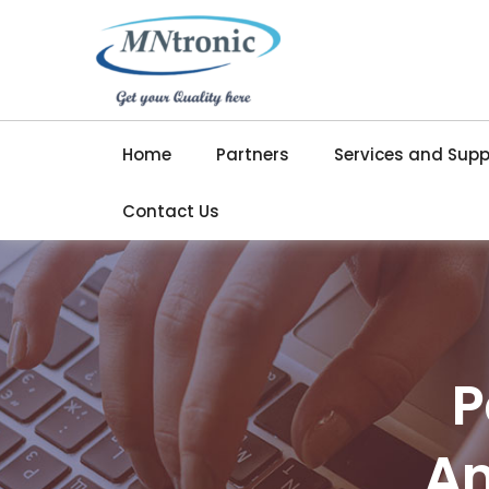
Home
Partners
Services and Supp
Contact Us
P
An