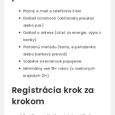
Platný e‑mail a telefónne číslo
Doklad totožnosti (občiansky preukaz
alebo pas)
Doklad o adrese (účet za energie, výpis z
banky)
Platobnú metódu (karta, e‑peňaženka
alebo bankový prevod)
Stabilné internetové pripojenie
Minimálny vek 18+ rokov (v niektorých
krajinách 21+)
Registrácia krok za
krokom