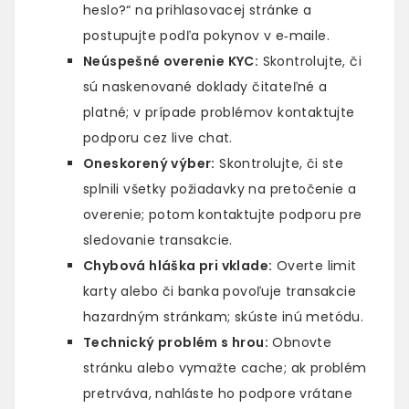
heslo?“ na prihlasovacej stránke a
postupujte podľa pokynov v e‑maile.
Neúspešné overenie KYC:
Skontrolujte, či
sú naskenované doklady čitateľné a
platné; v prípade problémov kontaktujte
podporu cez live chat.
Oneskorený výber:
Skontrolujte, či ste
splnili všetky požiadavky na pretočenie a
overenie; potom kontaktujte podporu pre
sledovanie transakcie.
Chybová hláška pri vklade:
Overte limit
karty alebo či banka povoľuje transakcie
hazardným stránkam; skúste inú metódu.
Technický problém s hrou:
Obnovte
stránku alebo vymažte cache; ak problém
pretrváva, nahláste ho podpore vrátane