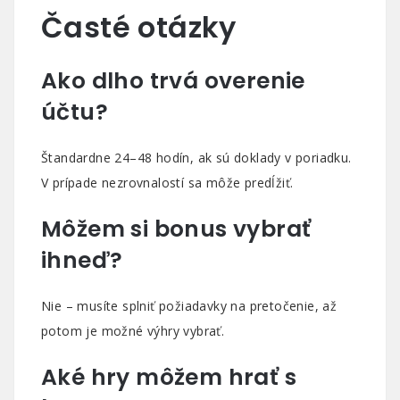
Časté otázky
Ako dlho trvá overenie
účtu?
Štandardne 24–48 hodín, ak sú doklady v poriadku.
V prípade nezrovnalostí sa môže predĺžiť.
Môžem si bonus vybrať
ihneď?
Nie – musíte splniť požiadavky na pretočenie, až
potom je možné výhry vybrať.
Aké hry môžem hrať s