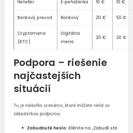
Neteller
E‑peňaženka
10 €
10 €
Bankový prevod
Bankový
20 €
50 €
Cryptomena
Digitálna
20 €
20 €
(BTC)
mena
Podpora – riešenie
najčastejších
situácií
Tu je niekoľko scenárov, ktoré môžete riešiť so
zákazníckou podporou:
Zabudnuté heslo:
Kliknite na „Zabudli ste