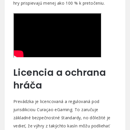
hry prispievajú menej ako 100 % k pretočeniu.
Licencia a ochrana
hráča
Prevádzka je licencovaná a regulovaná pod
jurisdikciou Curaçao eGaming. To zaručuje
základné bezpečnostné štandardy, no dôležité je
vedieť, že výhry z takýchto kasín môžu podliehať