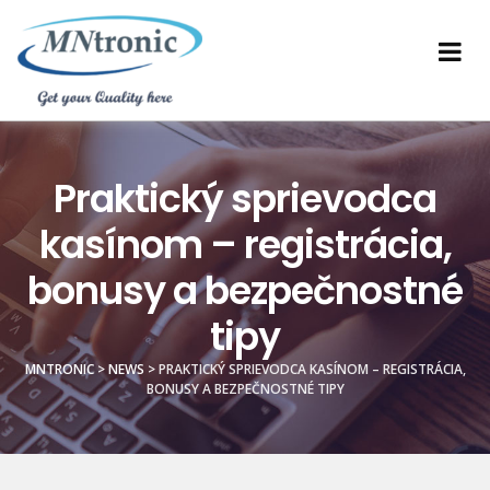
Praktický sprievodca
kasínom – registrácia,
bonusy a bezpečnostné
tipy
MNTRONIC
>
NEWS
>
PRAKTICKÝ SPRIEVODCA KASÍNOM – REGISTRÁCIA,
BONUSY A BEZPEČNOSTNÉ TIPY