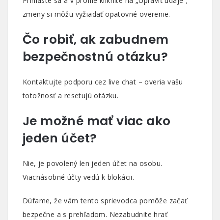
Prihláste sa a v profile kliknite na „Upraviť údaje“;
zmeny si môžu vyžiadať opätovné overenie.
Čo robiť, ak zabudnem
bezpečnostnú otázku?
Kontaktujte podporu cez live chat – overia vašu
totožnosť a resetujú otázku.
Je možné mať viac ako
jeden účet?
Nie, je povolený len jeden účet na osobu.
Viacnásobné účty vedú k blokácii.
Dúfame, že vám tento sprievodca pomôže začať
bezpečne a s prehľadom. Nezabudnite hrať