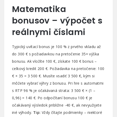
Matematika
bonusov – výpočet s
reálnymi číslami
Typický uvítací bonus je 100 % z prvého vkladu až
do 300 € s požiadavkou na pretočenie 35× výška
bonusu. Ak vložíte 100 €, získate 100 € bonus –
celkový kredit 200 €. Požiadavka na pretočenie: 100
€ × 35 = 3 500 €. Musíte vsadiť 3 500 €, kým si
môžete vybrať výhry z bonusu. Pri hre s automatmi
s RTP 96 % je očakávaná strata: 3 500 € × (1 –
0,96) = 140 €. Po odpočítaní bonusu 100 € je
očakávaný výsledok približne -40 €, ak nevyužijete
iné výhody.
Tip:
Vždy čítajte podmienky – niektoré