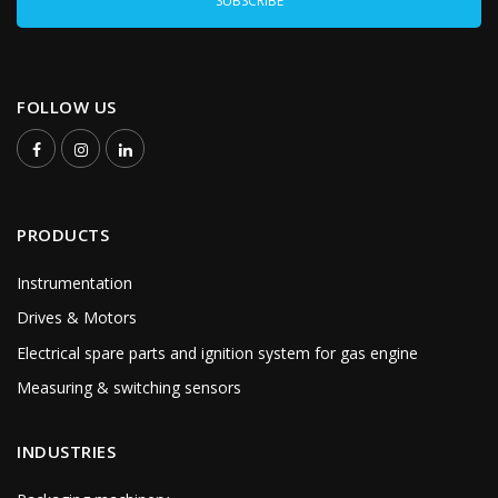
FOLLOW US
PRODUCTS
Instrumentation
Drives & Motors
Electrical spare parts and ignition system for gas engine
Measuring & switching sensors
INDUSTRIES