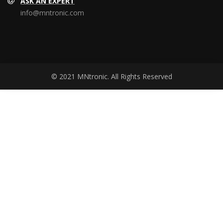
ASK AN EXPERT
info@mntronic.com
© 2021 MNtronic. All Rights Reserved