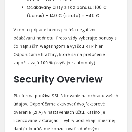
Očakávaný čistý zisk z bonusu: 100 €
(bonus) – 140 € (strata) = –40 €
V tomto prípade bonus prináša negatívnu
očakávanú hodnotu. Preto vždy vyberajte bonusy s
čo najnižším wageringom a vyššou RTP hier.
Odporúčame hrať hry, ktoré sa na pretočenie
započítavajú 100 % (zvyčajne automaty).
Security Overview
Platforma používa SSL šifrovanie na ochranu vašich
údajov. Odporúčame aktivovať dvojfaktorové
overenie (2FA) v nastaveniach účtu. Kasíno je
licencované v Curaçao – výhry podliehajú miestnej
dani (odporúčame konzultovať s daňovým