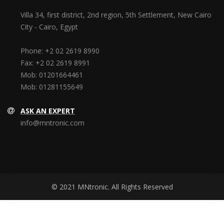
Villa 34, first district, 2nd region, 5th Settlement, New Cairo
City - Cairo, Egypt
Phone:
+2 02 2619 8990
Fax:
+2 02 2619 8991
Mob:
01201664461
Mob:
01281155649
ASK AN EXPERT
info@mntronic.com
© 2021 MNtronic. All Rights Reserved