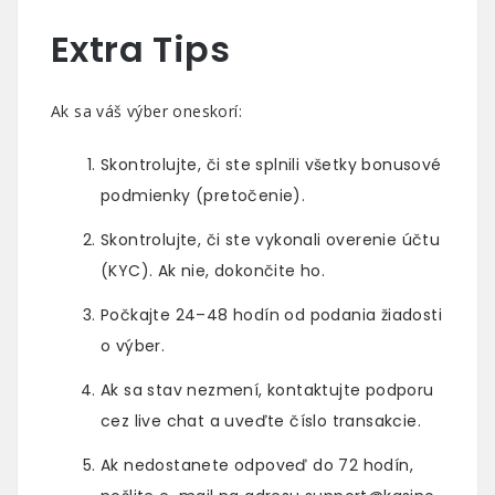
Extra Tips
Ak sa váš výber oneskorí:
Skontrolujte, či ste splnili všetky bonusové
podmienky (pretočenie).
Skontrolujte, či ste vykonali overenie účtu
(KYC). Ak nie, dokončite ho.
Počkajte 24–48 hodín od podania žiadosti
o výber.
Ak sa stav nezmení, kontaktujte podporu
cez live chat a uveďte číslo transakcie.
Ak nedostanete odpoveď do 72 hodín,