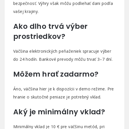
bezpečnosť. Výhry však môžu podliehať dani podľa
vašej krajiny.
Ako dlho trvá výber
prostriedkov?
Väčšina elektronických peňaženiek spracuje výber
do 24 hodín. Bankové prevody môžu trvať 3–7 dní.
Môžem hrať zadarmo?
Áno, väčšina hier je k dispozícii v demo režime. Pre
hranie o skutočné peniaze je potrebný vklad.
Aký je minimálny vklad?
Minimálny vklad je 10 € pre väčšinu metód, pri