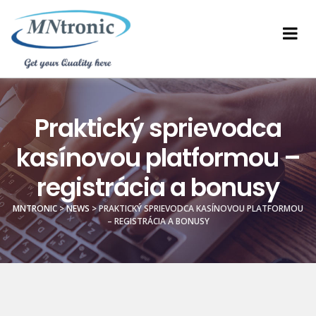
Praktický sprievodca
kasínovou platformou –
registrácia a bonusy
MNTRONIC
>
NEWS
>
PRAKTICKÝ SPRIEVODCA KASÍNOVOU PLATFORMOU
– REGISTRÁCIA A BONUSY