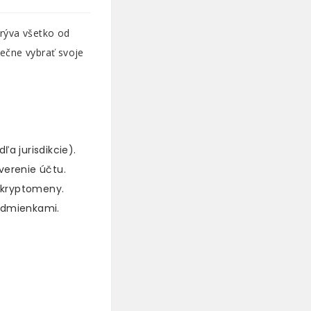
krýva všetko od
pečne vybrať svoje
ľa jurisdikcie).
verenie účtu.
 kryptomeny.
dmienkami.