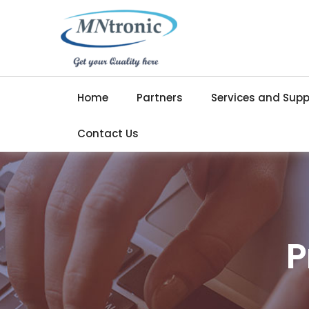
Home
Partners
Services and Supp
Contact Us
P