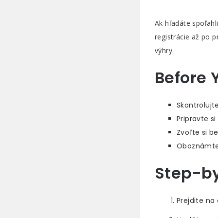
Ak hľadáte spoľah
registrácie až po 
výhry.
Before 
Skontrolujt
Pripravte s
Zvoľte si b
Oboznámte
Step-b
Prejdite na 