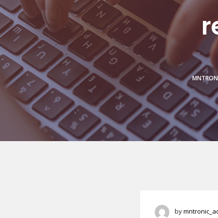
r
MNTRON
by
mntronic_a