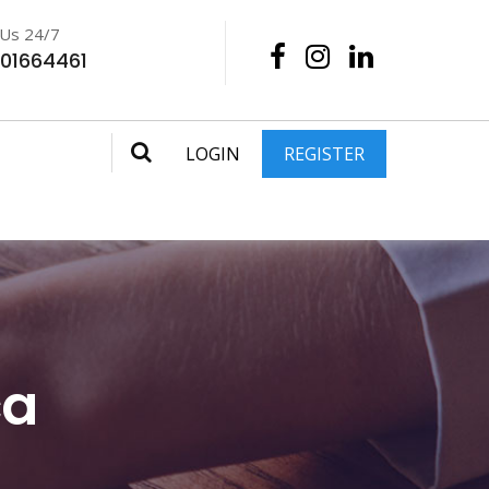
 Us 24/7
201664461
LOGIN
REGISTER
ca