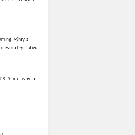
aming. Výhry z
iestnu legislatívu.
ať 3–5 pracovných