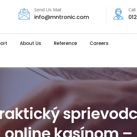
Send Us Mail
Call
info@mntronic.com
01
ort
About Us
Reference
Careers
raktický sprievod
online kasínom –