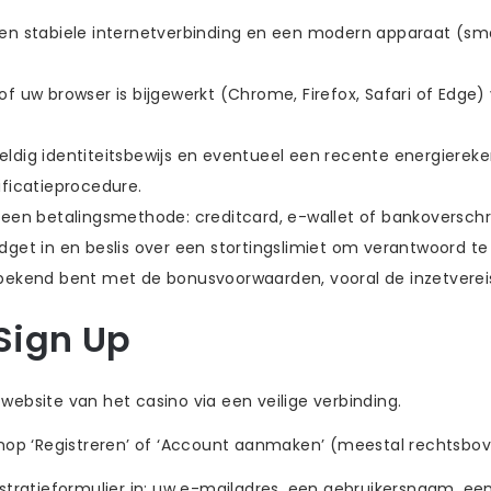
een stabiele internetverbinding en een modern apparaat (sm
of uw browser is bijgewerkt (Chrome, Firefox, Safari of Edge)
ldig identiteitsbewijs en eventueel een recente energiereke
ificatieprocedure.
 een betalingsmethode: creditcard, e-wallet of bankoverschri
dget in en beslis over een stortingslimiet om verantwoord te
 bekend bent met de bonusvoorwaarden, vooral de inzetverei
Sign Up
website van het casino via een veilige verbinding.
knop ‘Registreren’ of ‘Account aanmaken’ (meestal rechtsbov
istratieformulier in: uw e-mailadres, een gebruikersnaam, een