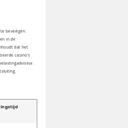
te beveiligen.
en in de
inhoudt dat het
tieerde casino’s
elastingadviseur.
sluiting.
ingstijd
e