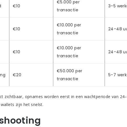
€5.000 per
d
€10
3–5 wer
transactie
€10.000 per
€10
24–48 u
transactie
€10.000 per
€10
24–48 u
transactie
€50.000 per
ing
€20
5–7 wer
transactie
rect zichtbaar, opnames worden eerst in een wachtperiode van 24
wallets zijn het snelst.
shooting