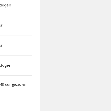
kdagen
ur
ur
kdagen
–48 uur gezet en